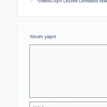
“Videolu Aşırı Lezzetli Domatesli Maka
Yorum yapın
Yorum
İsim