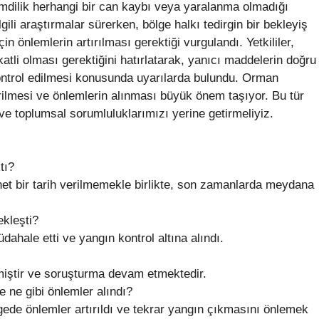
imdilik herhangi bir can kaybı veya yaralanma olmadığı
lgili araştırmalar sürerken, bölge halkı tedirgin bir bekleyiş
n önlemlerin artırılması gerektiği vurgulandı. Yetkililer,
atli olması gerektiğini hatırlatarak, yanıcı maddelerin doğru
kontrol edilmesi konusunda uyarılarda bulundu. Orman
rilmesi ve önlemlerin alınması büyük önem taşıyor. Bu tür
 ve toplumsal sorumluluklarımızı yerine getirmeliyiz.
tı?
et bir tarih verilmemekle birlikte, son zamanlarda meydana
kleşti?
üdahale etti ve yangın kontrol altına alındı.
miştir ve soruşturma devam etmektedir.
te ne gibi önlemler alındı?
lgede önlemler artırıldı ve tekrar yangın çıkmasını önlemek