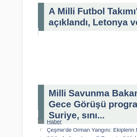
A Milli Futbol Takı
açıklandı, Letonya ve
Milli Savunma Bakan
Gece Görüşü progra
Suriye, sını...
Kategoriler
Haber
Çeşme’de Orman Yangını: Ekiplerin 