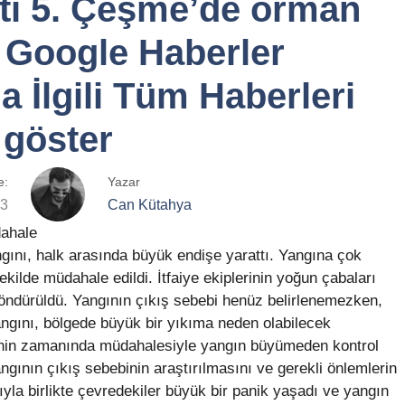
tti 5. Çeşme’de orman
. Google Haberler
 İlgili Tüm Haberleri
göster
e:
Yazar
23
Can Kütahya
dahale
nı, halk arasında büyük endişe yarattı. Yangına çok
 şekilde müdahale edildi. İtfaiye ekiplerinin yoğun çabaları
söndürüldü. Yangının çıkış sebebi henüz belirlenemezken,
yangını, bölgede büyük bir yıkıma neden olabilecek
lerinin zamanında müdahalesiyle yangın büyümeden kontrol
 yangının çıkış sebebinin araştırılmasını ve gerekli önlemlerin
ıyla birlikte çevredekiler büyük bir panik yaşadı ve yangın