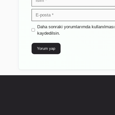
E-
posta
İnternet
Daha sonraki yorumlarımda kullanılması 
sitesi
kaydedilsin.