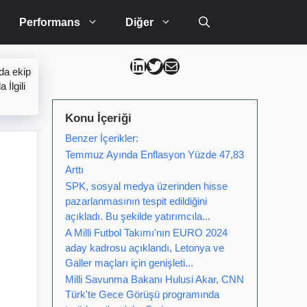
Performans
Diğer
Can Kütahya Linkedin
Can Kütahya Twitter
Can Kütahya Mail
da ekip
İlgili
Konu İçeriği
Benzer İçerikler:
Temmuz Ayında Enflasyon Yüzde 47,83
Arttı
SPK, sosyal medya üzerinden hisse
pazarlanmasının tespit edildiğini
açıkladı. Bu şekilde yatırımcıla...
A Milli Futbol Takımı'nın EURO 2024
aday kadrosu açıklandı, Letonya ve
Galler maçları için genişleti...
Milli Savunma Bakanı Hulusi Akar, CNN
Türk'te Gece Görüşü programında