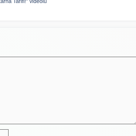
rna Tarifi!” videolu