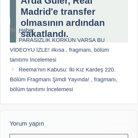
Arda Güler, Real
Madrid'e transfer
olmasının ardından
Kategoriler
Haber
sakatlandı.
PARASIZLIK KORKUN VARSA BU
VİDEOYU İZLE! #kısa , fragmanı, bölüm
tanıtımı İncelemesi
Reema’nın Kabusu: İki Kız Kardeş 220.
Bölüm Fragmanı Şimdi Yayında! , fragmanı,
bölüm tanıtımı İncelemesi
Yorum yapın
Yorum