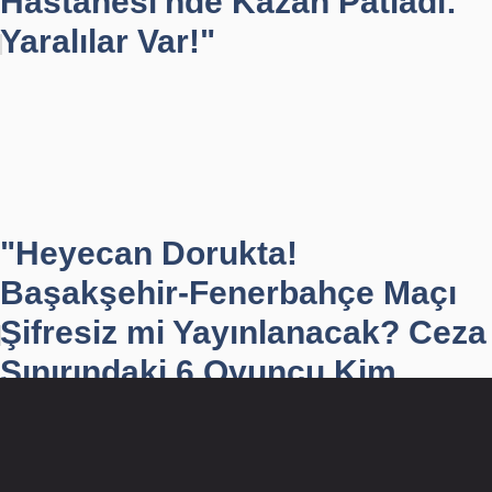
Hastanesi'nde Kazan Patladı:
Yaralılar Var!"
"Heyecan Dorukta!
Başakşehir-Fenerbahçe Maçı
Şifresiz mi Yayınlanacak? Ceza
Sınırındaki 6 Oyuncu Kim...