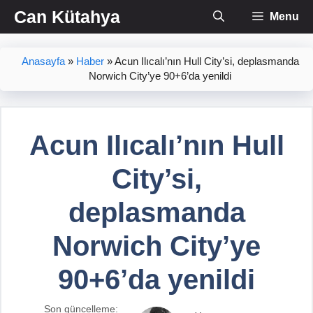
İçeriğe
Can Kütahya
Menu
atla
Anasayfa
»
Haber
»
Acun Ilıcalı’nın Hull City’si, deplasmanda
Norwich City’ye 90+6’da yenildi
Acun Ilıcalı’nın Hull
City’si,
deplasmanda
Norwich City’ye
90+6’da yenildi
Son güncelleme: