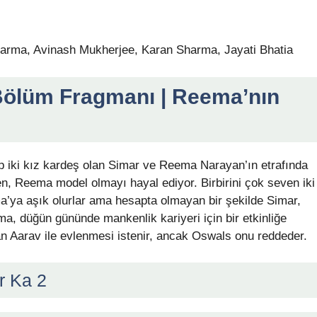
arma, Avinash Mukherjee, Karan Sharma, Jayati Bhatia
 Bölüm Fragmanı | Reema’nın
hip iki kız kardeş olan Simar ve Reema Narayan’ın etrafında
n, Reema model olmayı hayal ediyor. Birbirini çok seven iki
ya aşık olurlar ama hesapta olmayan bir şekilde Simar,
ma, düğün gününde mankenlik kariyeri için bir etkinliğe
an Aarav ile evlenmesi istenir, ancak Oswals onu reddeder.
r Ka 2