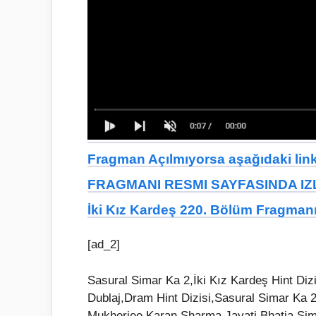
Fragman Açılmıyorsa aşağıdaki linkt
FRAGMANI RESMI SAYFASINDA IZL
İki Kız Kardeş 220. Bölüm Fragman
[ad_2]
Sasural Simar Ka 2,İki Kız Kardeş Hint Diz
Dublaj,Dram Hint Dizisi,Sasural Simar Ka
Mukherjee,Karan Sharma,Jayati Bhatia,Sim