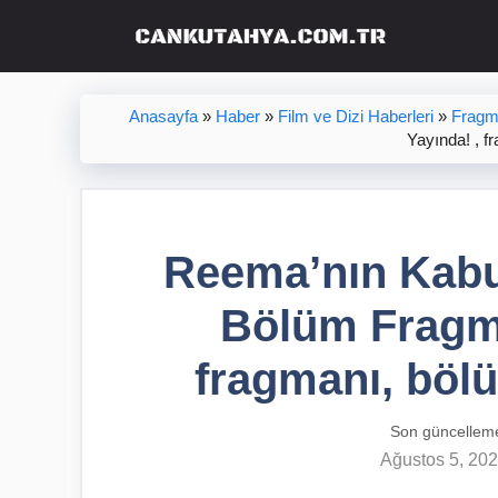
İçeriğe
atla
Anasayfa
»
Haber
»
Film ve Dizi Haberleri
»
Fragm
Yayında! , f
Reema’nın Kabus
Bölüm Fragma
fragmanı, bölü
Son güncellem
Ağustos 5, 20