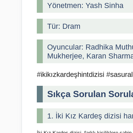
Yönetmen: Yash Sinha
Tür: Dram
Oyuncular: Radhika Muth
Mukherjee, Karan Sharma,
#ikikızkardeşhintdizisi #sasural
Sıkça Sorulan Sorul
1. İki Kız Kardeş dizisi h
İki Kız Kardeş dizisi, farklı kişiliklere sa