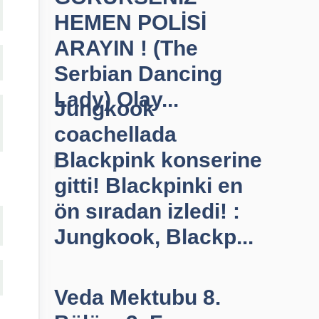
HEMEN POLİSİ
ARAYIN ! (The
Serbian Dancing
Lady) Olay...
Jungkook
coachellada
Blackpink konserine
gitti! Blackpinki en
ön sıradan izledi! :
Jungkook, Blackp...
Veda Mektubu 8.