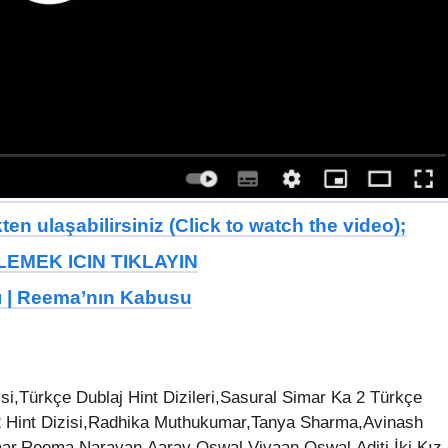
en ulaşabilirsiniz (Click to watch the video);
EMEK ICIN TIKLAYIN
ı | Reema’nın Kabusu
isi,Türkçe Dublaj Hint Dizileri,Sasural Simar Ka 2 Türkçe
 2 Hint Dizisi,Radhika Muthukumar,Tanya Sharma,Avinash
ar,Reema Narayan,Aarav Oswal,Vivaan Oswal,Aditi,İki Kız