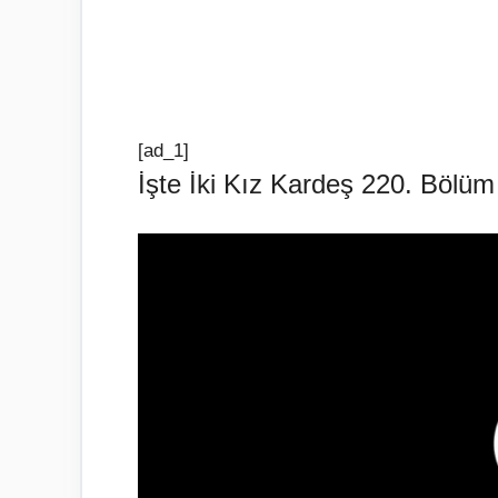
[ad_1]
İşte İki Kız Kardeş 220. Böl