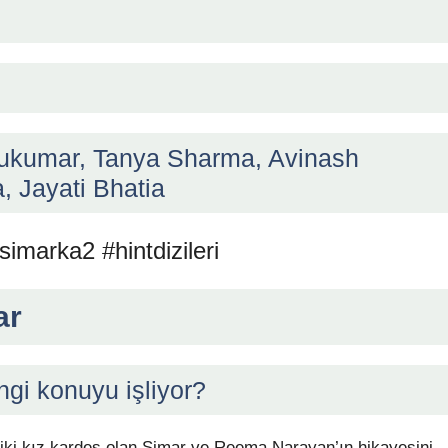
ukumar, Tanya Sharma, Avinash
 Jayati Bhatia
simarka2 #hintdizileri
ar
angi konuyu işliyor?
hip iki kız kardeş olan Simar ve Reema Narayan’ın hikayesini