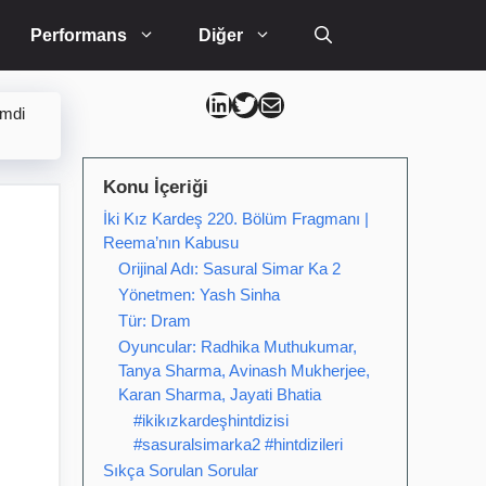
Performans
Diğer
Can Kütahya Linkedin
Can Kütahya Twitter
Can Kütahya Mail
imdi
Konu İçeriği
İki Kız Kardeş 220. Bölüm Fragmanı |
Reema’nın Kabusu
Orijinal Adı: Sasural Simar Ka 2
Yönetmen: Yash Sinha
Tür: Dram
Oyuncular: Radhika Muthukumar,
Tanya Sharma, Avinash Mukherjee,
Karan Sharma, Jayati Bhatia
#ikikızkardeşhintdizisi
#sasuralsimarka2 #hintdizileri
Sıkça Sorulan Sorular