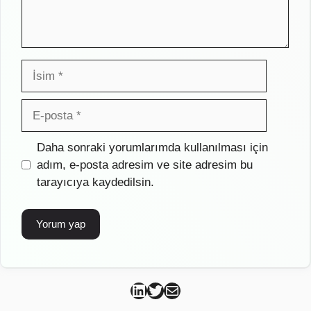
İsim
E-
posta
İnternet
Daha sonraki yorumlarımda kullanılması için
sitesi
adım, e-posta adresim ve site adresim bu
tarayıcıya kaydedilsin.
Can Kütahya Linkedin
Can Kütahya Twitter
Can Kütahya Mail