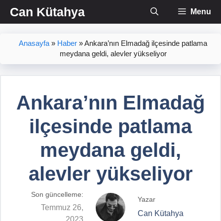
İçeriğe
Can Kütahya
Menu
atla
Anasayfa
»
Haber
»
Ankara’nın Elmadağ ilçesinde patlama
meydana geldi, alevler yükseliyor
Ankara’nın Elmadağ
ilçesinde patlama
meydana geldi,
alevler yükseliyor
Son güncelleme:
Yazar
Temmuz 26,
Can Kütahya
2023