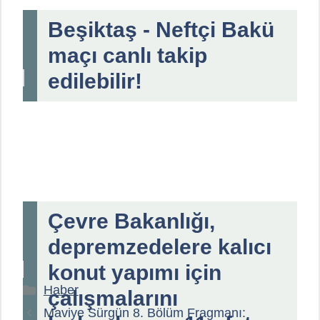
Beşiktaş - Neftçi Bakü
maçı canlı takip
edilebilir!
Çevre Bakanlığı,
depremzedelere kalıcı
konut yapımı için
Kategoriler
Haber
çalışmalarını
Maviye Sürgün 8. Bölüm Fragmanı: