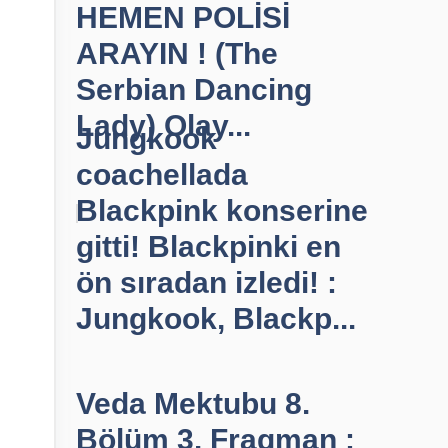
HEMEN POLİSİ
ARAYIN ! (The
Serbian Dancing
Lady) Olay...
Jungkook
coachellada
Blackpink konserine
gitti! Blackpinki en
ön sıradan izledi! :
Jungkook, Blackp...
Veda Mektubu 8.
Bölüm 3. Fragman :