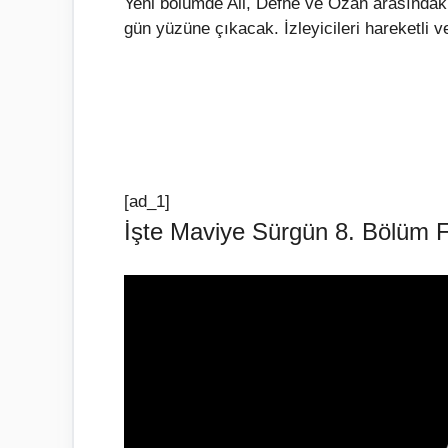
Yeni bölümde Ali, Defne ve Ozan arasındaki il
gün yüzüne çıkacak. İzleyicileri hareketli v
[ad_1]
İşte Maviye Sürgün 8. Bölüm