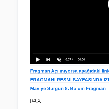
Fragman Açılmıyorsa aşağıdaki linkt
FRAGMANI RESMI SAYFASINDA IZL
Maviye Sürgün 8. Bölüm Fragman
[ad_2]