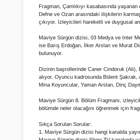
Fragman, Çamlıkıyı kasabasında yaşanan olay
Defne ve Ozan arasındaki ilişkilerin karmaşı
çıkıyor. İzleyicileri hareketli ve duygusal an
Maviye Sürgün dizisi, 03 Medya ve Inter M
ise Barış Erdoğan, İlker Arslan ve Murat D
bulunuyor.
Dizinin başrollerinde Caner Cindoruk (Ali
alıyor. Oyuncu kadrosunda Bülent Şakrak, 
Mina Koyuncular, Yaman Arslan, Dinç Dayme
Maviye Sürgün 8. Bölüm Fragmanı, izleyici
bölümde neler olacağını öğrenmek için fragm
Sıkça Sorulan Sorular:
1. Maviye Sürgün dizisi hangi kanalda yayı
Maviye Sürgün dizisi Show TV kanalında y