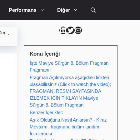
Performans
Diğer
Can Kütahya Linkedin
Can Kütahya Twitter
Can Kütahya Mail
üm! ,
Konu İçeriği
İşte Maviye Sürgün 8. Bölüm Fragman
Fragmanı:
Fragman Açılmıyorsa aşağıdaki linkten
ulaşabilirsiniz (Click to watch the video);
FRAGMANI RESMI SAYFASINDA
IZLEMEK ICIN TIKLAYIN Maviye
Sürgün 8. Bölüm Fragman
Benzer İçerikler:
Aşık Olduğunu Nasıl Anlarsın? - Kiraz
Mevsimi , fragmanı, bölüm tanıtımı
İncelemesi