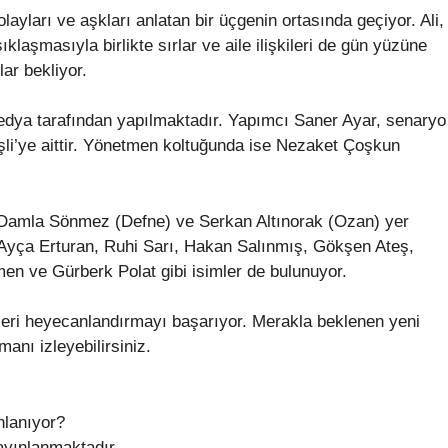
ları ve aşkları anlatan bir üçgenin ortasında geçiyor. Ali,
klaşmasıyla birlikte sırlar ve aile ilişkileri de gün yüzüne
lar bekliyor.
edya tarafından yapılmaktadır. Yapımcı Saner Ayar, senaryo
işli’ye aittir. Yönetmen koltuğunda ise Nezaket Çoşkun
), Damla Sönmez (Defne) ve Serkan Altınorak (Ozan) yer
Ayça Erturan, Ruhi Sarı, Hakan Salınmış, Gökşen Ateş,
n ve Gürberk Polat gibi isimler de bulunuyor.
leri heyecanlandırmayı başarıyor. Merakla beklenen yeni
anı izleyebilirsiniz.
nlanıyor?
ayınlanmaktadır.