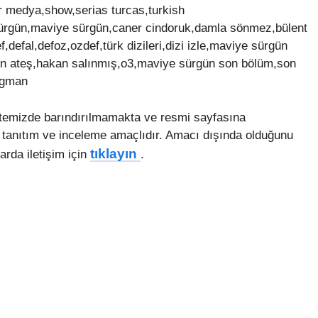
er medya,show,serias turcas,turkish
ürgün,maviye sürgün,caner cindoruk,damla sönmez,bülent
,defal,defoz,ozdef,türk dizileri,dizi izle,maviye sürgün
en ateş,hakan salınmış,o3,maviye sürgün son bölüm,son
agman
temizde barındırılmamakta ve resmi sayfasına
 tanıtım ve inceleme amaçlıdır. Amacı dışında olduğunu
tıklayın
arda iletişim için
.