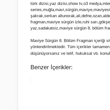
türk dizisi,yaz dizisi,show tv,o3 medya,int
series,muğla,mavi,sürgün,maviye,maviyes
şakrak,serkan altunorak,ali,defne,ozan,aldef
fragman,maviye sürgün izle,ruhi sarı,gökş
yaz,sadakatsiz,maviye sürgün 8. bölüm fr
Maviye Sürgün 8. Bölüm Fragman içeriği si
yönlendirilmektedir. Tüm içerikler tamamen
düşünüyorsanız ve telif, hukuksal vb. konul
Benzer İçerikler: