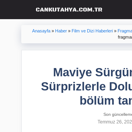
İçeriğe
atla
Anasayfa
»
Haber
»
Film ve Dizi Haberleri
»
Fragma
fragman
Maviye Sürgü
Sürprizlerle Dol
bölüm tan
Son güncellem
Temmuz 26, 20