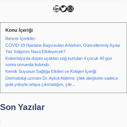
Can Kütahya Linkedin
Can Kütahya Twitter
Can Kütahya Mail
Konu İçeriği
Benzer İçerikler:
COVID-19 Hastane Başvuruları Artarken, Güncellenmiş Aşılar
Yaz Salgınını Nasıl Etkileyecek?
Kolombiya'da düşen uçaktan sağ kurtulan 4 çocuk 40 gün
sonra ormanda bulundu
Kemik Suyunun Sağlığa Etkileri ve Kolajen İçeriği
Dermatoloji uzmanı Dr. Aykut Aldemir, çilek alerjisinin sadece
gıda yoluyla ortaya çıkmadığını, çile...
Son Yazılar