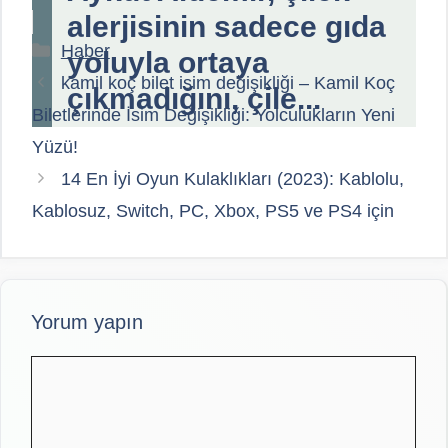
alerjisinin sadece gıda
Kategoriler
Haber
yoluyla ortaya
kamil koç bilet isim değişikliği – Kamil Koç
çıkmadığını, çile...
Biletlerinde İsim Değişikliği: Yolculukların Yeni
Yüzü!
14 En İyi Oyun Kulaklıkları (2023): Kablolu,
Kablosuz, Switch, PC, Xbox, PS5 ve PS4 için
Yorum yapın
Yorum