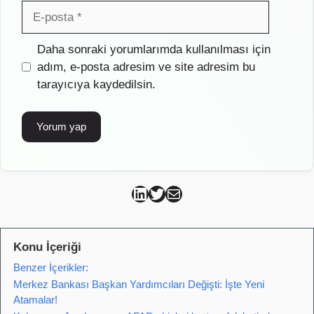
E-
posta
İnternet
Daha sonraki yorumlarımda kullanılması için
sitesi
adım, e-posta adresim ve site adresim bu
tarayıcıya kaydedilsin.
Can Kütahya Linkedin
Can Kütahya Twitter
Can Kütahya Mail
Konu İçeriği
Benzer İçerikler:
Merkez Bankası Başkan Yardımcıları Değişti: İşte Yeni
Atamalar!