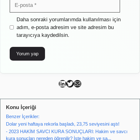
E-
posta
İnternet
Daha sonraki yorumlarımda kullanılması için
sitesi
adım, e-posta adresim ve site adresim bu
tarayıcıya kaydedilsin.
Can Kütahya Linkedin
Can Kütahya Twitter
Can Kütahya Mail
Konu İçeriği
Benzer İçerikler:
Dolar yeni haftaya rekorla başladı, 23,75 seviyesini aştı!
- 2023 HAKİM SAVCI KURA SONUÇLARI: Hakim ve savcı
kura sonuçları nereden öğrenilir? İşte hakim ve sa...