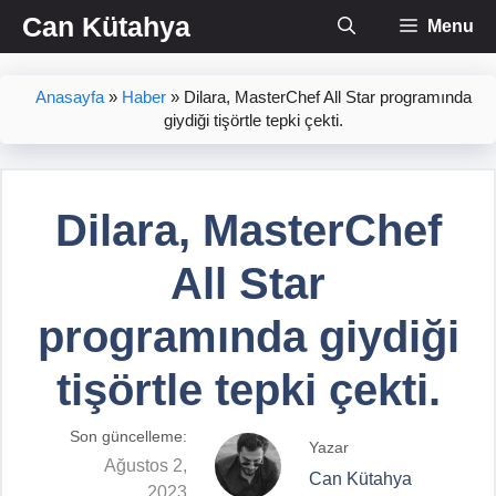
İçeriğe
Can Kütahya
Menu
atla
Anasayfa
»
Haber
»
Dilara, MasterChef All Star programında
giydiği tişörtle tepki çekti.
Dilara, MasterChef
All Star
programında giydiği
tişörtle tepki çekti.
Son güncelleme:
Yazar
Ağustos 2,
Can Kütahya
2023