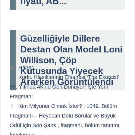
fiyatı, AB...
Güzelliğiyle Dillere
Destan Olan Model Loni
Willison, Çöp
Kategoriler
Haber
Kutusunda Yiyecek
Korku Klasiklerinin Efsanesi ‘The Exorcist’
Ararken Görüntülendi
50. Yılında 4K ile Geri Dönüyor! İşte Yeni
Fragman!
Kim Milyoner Olmak İster? | 1049. Bölüm
Fragmanı – Heyecan Dolu Sorular ve Büyük
Ödül İçin Son Şans , fragmanı, bölüm tanıtımı
İncelemesi