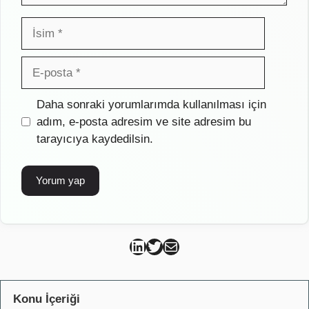
İsim
E-
posta
İnternet
Daha sonraki yorumlarımda kullanılması için
sitesi
adım, e-posta adresim ve site adresim bu
tarayıcıya kaydedilsin.
Can Kütahya Linkedin
Can Kütahya Twitter
Can Kütahya Mail
Konu İçeriği