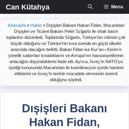
İçeriğe
Can Kütahya
Menu
atla
Anasayfa
»
Haber
»
Dışişleri Bakanı Hakan Fidan, Macaristan
Dışişleri ve Ticaret Bakanı Peter Szijjarto ile ortak basın
toplantısı düzenledi. Toplantıda Szijjarto, Türkiye’nin rolünün çok
büyük olduğunu ve Türkiye’nin kısa sürede en güçlü ülkeler
arasında olacağını belirtti. Bakan Fidan ise Kur’an-ı Kerim’e
yönelik saldırıları kınadıklarını ve Avrupa’nın hassasiyetlerinin
artacağını düşündüklerini ifade etti. Ayrıca, İsveç’in NATO’ya
üyeliği konusunda Macaristan ile koordinasyon içinde hareket
ettiklerini ve İsveç’in terörle mücadele etmesinin önemli
olduğunu söyledi.
Dışişleri Bakanı
Hakan Fidan,