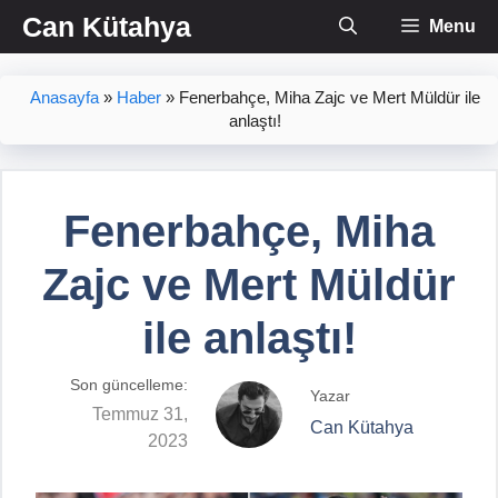
İçeriğe
Can Kütahya
Menu
atla
Anasayfa
»
Haber
»
Fenerbahçe, Miha Zajc ve Mert Müldür ile
anlaştı!
Fenerbahçe, Miha
Zajc ve Mert Müldür
ile anlaştı!
Son güncelleme:
Yazar
Temmuz 31,
Can Kütahya
2023