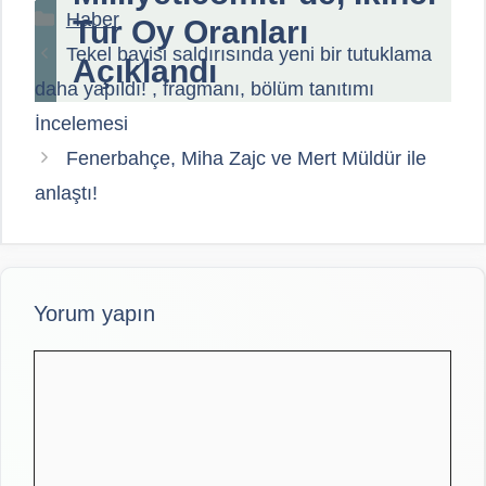
Kategoriler
Haber
Tur Oy Oranları
Tekel bayisi saldırısında yeni bir tutuklama
Açıklandı
daha yapıldı! , fragmanı, bölüm tanıtımı
İncelemesi
Fenerbahçe, Miha Zajc ve Mert Müldür ile
anlaştı!
Yorum yapın
Yorum