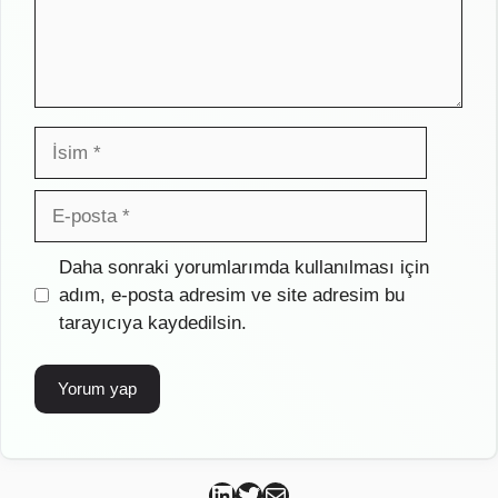
İsim
E-
posta
İnternet
Daha sonraki yorumlarımda kullanılması için
sitesi
adım, e-posta adresim ve site adresim bu
tarayıcıya kaydedilsin.
Can Kütahya Linkedin
Can Kütahya Twitter
Can Kütahya Mail