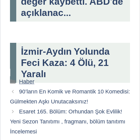
değer kaybetti. ABD'de
açıklanac...
İzmir-Aydın Yolunda
Feci Kaza: 4 Ölü, 21
Yaralı
Kategoriler
Haber
90’ların En Komik ve Romantik 10 Komedisi:
Gülmekten Aşkı Unutacaksınız!
Esaret 165. Bölüm: Orhundan Şok Evlilik!
Yeni Sezon Tanıtımı , fragmanı, bölüm tanıtımı
İncelemesi