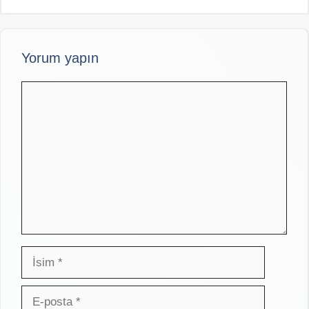
Yorum yapın
Yorum
İsim
E-