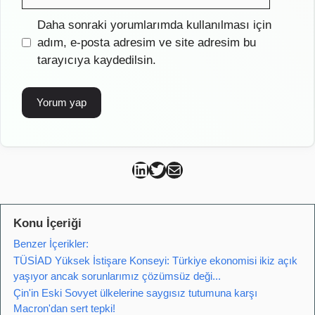
posta
İnternet
Daha sonraki yorumlarımda kullanılması için
sitesi
adım, e-posta adresim ve site adresim bu
tarayıcıya kaydedilsin.
Can Kütahya Linkedin
Can Kütahya Twitter
Can Kütahya Mail
Konu İçeriği
Benzer İçerikler:
TÜSİAD Yüksek İstişare Konseyi: Türkiye ekonomisi ikiz açık
yaşıyor ancak sorunlarımız çözümsüz deği...
Çin'in Eski Sovyet ülkelerine saygısız tutumuna karşı
Macron'dan sert tepki!