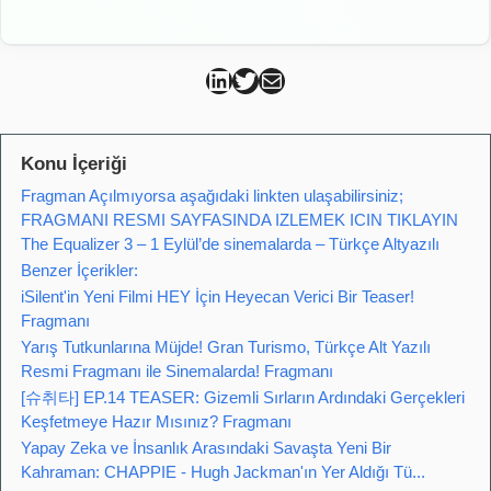
Can Kütahya Linkedin
Can Kütahya Twitter
Can Kütahya Mail
Konu İçeriği
Fragman Açılmıyorsa aşağıdaki linkten ulaşabilirsiniz;
FRAGMANI RESMI SAYFASINDA IZLEMEK ICIN TIKLAYIN
The Equalizer 3 – 1 Eylül’de sinemalarda – Türkçe Altyazılı
Benzer İçerikler:
iSilent'in Yeni Filmi HEY İçin Heyecan Verici Bir Teaser!
Fragmanı
Yarış Tutkunlarına Müjde! Gran Turismo, Türkçe Alt Yazılı
Resmi Fragmanı ile Sinemalarda! Fragmanı
[슈취타] EP.14 TEASER: Gizemli Sırların Ardındaki Gerçekleri
Keşfetmeye Hazır Mısınız? Fragmanı
Yapay Zeka ve İnsanlık Arasındaki Savaşta Yeni Bir
Kahraman: CHAPPIE - Hugh Jackman'ın Yer Aldığı Tü...