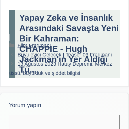
Yapay Zeka ve İnsanlık
Arasındaki Savaşta Yeni
Bir Kahraman:
Kategoriler
Film Fragmanı
CHAPPIE - Hugh
Büyüleyici Gelecek | Teaser 03 Fragmanı
Jackman'ın Yer Aldığı
13 Ağustos 2023 Hatay Depremi: Merkez
Tü...
üssü, büyüklük ve şiddet bilgisi
Yorum yapın
Yorum