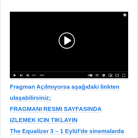
Fragman Açılmıyorsa aşağıdaki linkten
ulaşabilirsiniz;
FRAGMANI RESMI SAYFASINDA
IZLEMEK ICIN TIKLAYIN
The Equalizer 3 – 1 Eylül’de sinemalarda