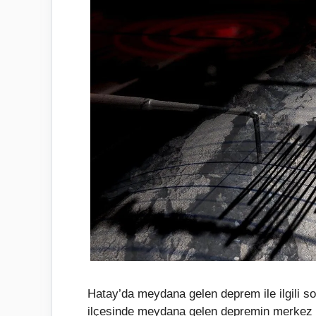
Hatay’da meydana gelen deprem ile ilgili s
ilçesinde meydana gelen depremin merkez ü