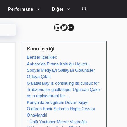
Performans
Diğer
Can Kütahya Linkedin
Can Kütahya Twitter
Can Kütahya Mail
Konu İçeriği
Benzer İçerikler:
Ankara'da Fırtına Koltuğu Uçurdu,
Sosyal Medyayı Sallayan Görüntüler
Ortaya Çıktı!
Galatasaray is continuing its pursuit for
Trabzonspor goalkeeper Uğurcan Çakır
as a replacement for ...
Konya'da Sevgilisini Döven Kişiyi
Öldüren Kadir Şeker'in Hapis Cezası
Onaylandı!
- Ünlü Youtuber Merve Veziroğlu