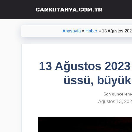
İçeriğe
atla
Anasayfa
»
Haber
»
13 Ağustos 2023
13 Ağustos 2023
üssü, büyükl
Son güncellem
Ağustos 13, 20