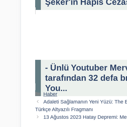
Şeker'in Hapis Ceza
- Ünlü Youtuber Merv
tarafından 32 defa b
You...
Kategoriler
Haber
Adaleti Sağlamanın Yeni Yüzü: The E
Türkçe Altyazılı Fragmanı
13 Ağustos 2023 Hatay Depremi: Merk