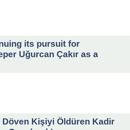
uing its pursuit for
eper Uğurcan Çakır as a
i Döven Kişiyi Öldüren Kadir