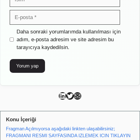
E-
posta
İnternet
Daha sonraki yorumlarımda kullanılması için
sitesi
adım, e-posta adresim ve site adresim bu
tarayıcıya kaydedilsin.
Can Kütahya Linkedin
Can Kütahya Twitter
Can Kütahya Mail
Konu İçeriği
Fragman Açılmıyorsa aşağıdaki linkten ulaşabilirsiniz;
FRAGMANI RESMI SAYFASINDA IZLEMEK ICIN TIKLAYIN