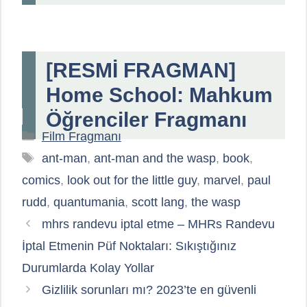
[RESMİ FRAGMAN]
Home School: Mahkum
Öğrenciler Fragmanı
Kategoriler
Film Fragmanı
Etiketler
ant-man
,
ant-man and the wasp
,
book
,
comics
,
look out for the little guy
,
marvel
,
paul
rudd
,
quantumania
,
scott lang
,
the wasp
mhrs randevu iptal etme – MHRs Randevu
İptal Etmenin Püf Noktaları: Sıkıştığınız
Durumlarda Kolay Yollar
Gizlilik sorunları mı? 2023’te en güvenli