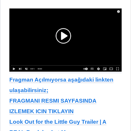
Fragman Açılmıyorsa aşağıdaki linkten
ulaşabilirsiniz;
FRAGMANI RESMI SAYFASINDA
IZLEMEK ICIN TIKLAYIN
Look Out for the Little Guy Trailer | A