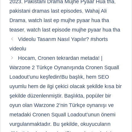
2023
,
Pakistani Drama Mujhe Pyaar Hua tha
,
pakistani dramas last episodes
,
Wahaj Ali
Drama
,
watch last ep mujhe pyaar hua tha
teaser
,
watch last episode mujhe pyaar hua tha
Videolu Tasarım Nasıl Yapılır? #shorts
videolu
Hocam, Cronen tekrardan metada! |
Warzone 2 Türkçe Oynanışında Cronen Squall
Loadout’unu keşfedin!Bu başlık, hem SEO
uyumlu hem de ilgi çekici olacak şekilde kısa bir
şekilde düzenlenmiştir. Başlıkta, popüler bir
oyun olan Warzone 2’nin Türkçe oynanışı ve
metadaki Cronen Squall Loadout’unun önemi
vurgulanmaktadır. Bu şekilde, okuyucuların