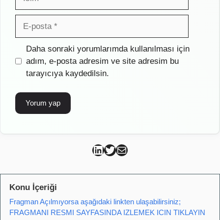
E-
posta
İnternet
Daha sonraki yorumlarımda kullanılması için
sitesi
adım, e-posta adresim ve site adresim bu
tarayıcıya kaydedilsin.
Can Kütahya Linkedin
Can Kütahya Twitter
Can Kütahya Mail
Konu İçeriği
Fragman Açılmıyorsa aşağıdaki linkten ulaşabilirsiniz;
FRAGMANI RESMI SAYFASINDA IZLEMEK ICIN TIKLAYIN