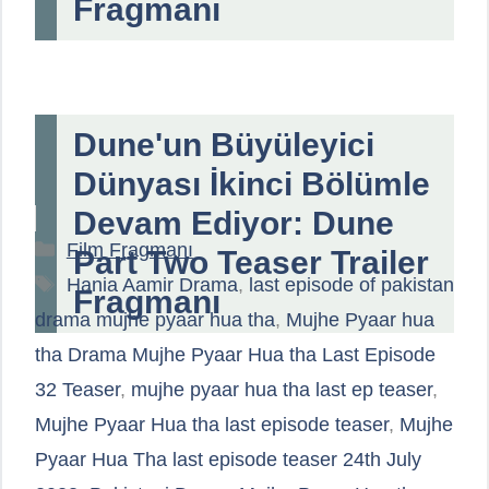
Fragmanı
Dune'un Büyüleyici
Dünyası İkinci Bölümle
Devam Ediyor: Dune
Kategoriler
Film Fragmanı
Part Two Teaser Trailer
Etiketler
Hania Aamir Drama
,
last episode of pakistan
Fragmanı
drama mujhe pyaar hua tha
,
Mujhe Pyaar hua
tha Drama Mujhe Pyaar Hua tha Last Episode
32 Teaser
,
mujhe pyaar hua tha last ep teaser
,
Mujhe Pyaar Hua tha last episode teaser
,
Mujhe
Pyaar Hua Tha last episode teaser 24th July