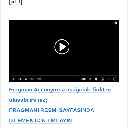
[ad_1]
Fragman Açılmıyorsa aşağıdaki linkten
ulaşabilirsiniz;
FRAGMANI RESMI SAYFASINDA
IZLEMEK ICIN TIKLAYIN