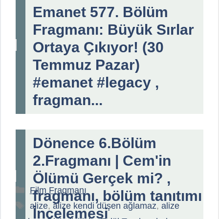
Emanet 577. Bölüm
Fragmanı: Büyük Sırlar
Ortaya Çıkıyor! (30
Temmuz Pazar)
#emanet #legacy ,
fragman...
Dönence 6.Bölüm
2.Fragmanı | Cem'in
Ölümü Gerçek mi? ,
Kategoriler
Film Fragmanı
fragmanı, bölüm tanıtımı
Etiketler
alize
,
alize kendi düşen ağlamaz
,
alize
İncelemesi