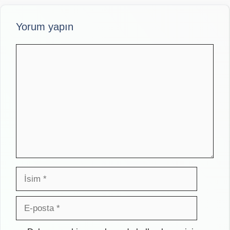
Yorum yapın
Yorum
İsim
E-
posta