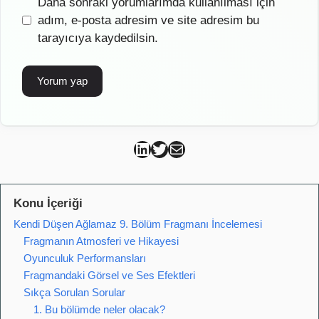
İnternet
Daha sonraki yorumlarımda kullanılması için
sitesi
adım, e-posta adresim ve site adresim bu
tarayıcıya kaydedilsin.
Can Kütahya Linkedin
Can Kütahya Twitter
Can Kütahya Mail
Konu İçeriği
Kendi Düşen Ağlamaz 9. Bölüm Fragmanı İncelemesi
Fragmanın Atmosferi ve Hikayesi
Oyunculuk Performansları
Fragmandaki Görsel ve Ses Efektleri
Sıkça Sorulan Sorular
1. Bu bölümde neler olacak?