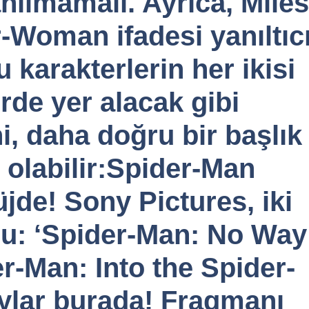
anılmamalı. Ayrıca, Miles
-Woman ifadesi yanıltıc
u karakterlerin her ikisi
erde yer alacak gibi
, daha doğru bir başlık
 olabilir:Spider-Man
jde! Sony Pictures, iki
du: ‘Spider-Man: No Way
r-Man: Into the Spider-
aylar burada! Fragmanı