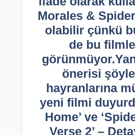
ifade olarak kull
Morales & Spider
olabilir çünkü b
de bu filml
görünmüyor.Yani
önerisi şöyle
hayranlarına mü
yeni filmi duyur
Home’ ve ‘Spide
Verse 2’ – Det