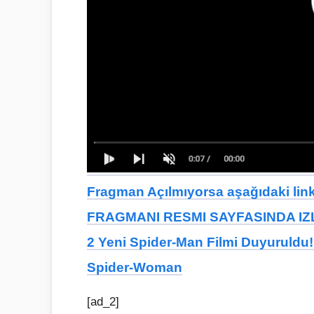
Fragman Açılmıyorsa aşağıdaki linkt
FRAGMANI RESMI SAYFASINDA IZL
2 Yeni Spider-Man Filmi Duyuruldu! 
Spider-Woman
[ad_2]