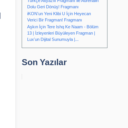
Türkçe Altyazılı Fragmanı ile Adrenalin
Dolu Geri Dönüş! Fragmanı
ı
iKON'un Yeni Klibi U İçin Heyecan
Verici Bir Fragman! Fragmanı
Aşkın İçin Tere Ishq Ke Naam - Bölüm
13 | İzleyenleri Büyüleyen Fragman |
Lux'un Dijital Sunumuyla |...
Son Yazılar