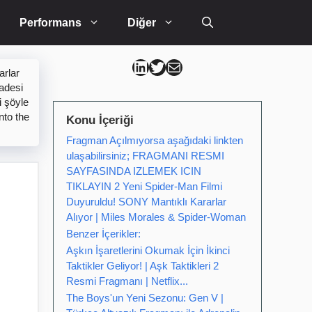
Performans
Diğer
Can Kütahya Linkedin
Can Kütahya Twitter
Can Kütahya Mail
arlar
fadesi
i şöyle
nto the
Konu İçeriği
Fragman Açılmıyorsa aşağıdaki linkten
ulaşabilirsiniz; FRAGMANI RESMI
SAYFASINDA IZLEMEK ICIN
TIKLAYIN 2 Yeni Spider-Man Filmi
Duyuruldu! SONY Mantıklı Kararlar
Alıyor | Miles Morales & Spider-Woman
Benzer İçerikler:
Aşkın İşaretlerini Okumak İçin İkinci
Taktikler Geliyor! | Aşk Taktikleri 2
Resmi Fragmanı | Netflix...
The Boys'un Yeni Sezonu: Gen V |