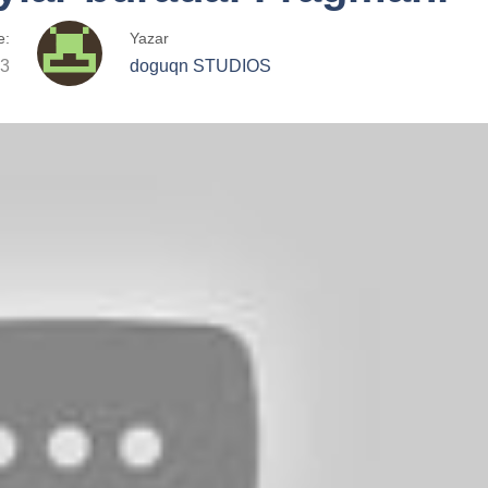
e:
Yazar
23
doguqn STUDIOS