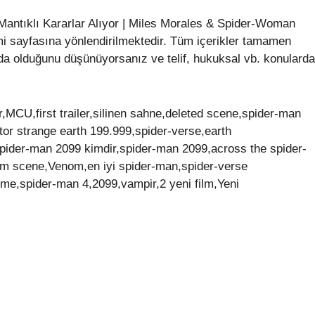
antıklı Kararlar Alıyor | Miles Morales & Spider-Woman
mi sayfasına yönlendirilmektedir. Tüm içerikler tamamen
da olduğunu düşünüyorsanız ve telif, hukuksal vb. konularda
er,MCU,first trailer,silinen sahne,deleted scene,spider-man
tor strange earth 199.999,spider-verse,earth
pider-man 2099 kimdir,spider-man 2099,across the spider-
om scene,Venom,en iyi spider-man,spider-verse
eme,spider-man 4,2099,vampir,2 yeni film,Yeni