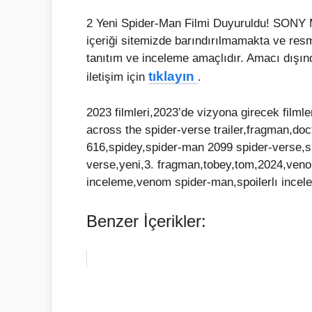
2 Yeni Spider-Man Filmi Duyuruldu! SONY M
içeriği sitemizde barındırılmamakta ve res
tanıtım ve inceleme amaçlıdır. Amacı dışın
tıklayın
iletişim için
.
2023 filmleri,2023’de vizyona girecek filml
across the spider-verse trailer,fragman,doc
616,spidey,spider-man 2099 spider-verse,s
verse,yeni,3. fragman,tobey,tom,2024,ven
inceleme,venom spider-man,spoilerlı incel
Benzer İçerikler: