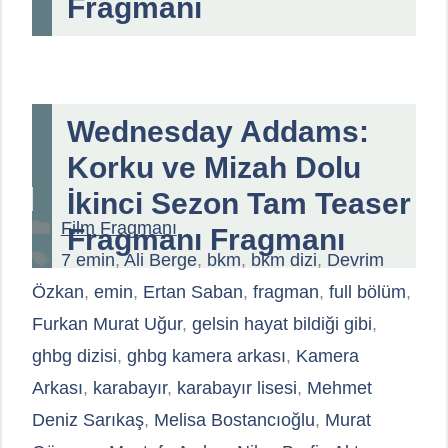
Fragmanı
Wednesday Addams:
Korku ve Mizah Dolu
İkinci Sezon Tam Teaser
Kategoriler
Film Fragmanı
Fragmanı Fragmanı
Etiketler
7 emin
,
Ali Berge
,
bkm
,
bkm dizi
,
Devrim
Özkan
,
emin
,
Ertan Saban
,
fragman
,
full bölüm
,
Furkan Murat Uğur
,
gelsin hayat bildiği gibi
,
ghbg dizisi
,
ghbg kamera arkası
,
Kamera
Arkası
,
karabayır
,
karabayır lisesi
,
Mehmet
Deniz Sarıkaş
,
Melisa Bostancıoğlu
,
Murat