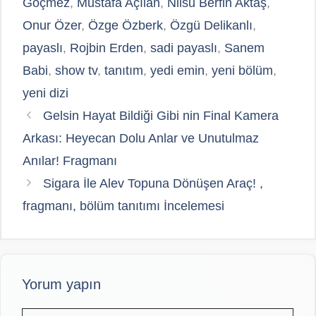
Göçmez
,
Mustafa Açılan
,
Nilsu Berfin Aktaş
,
Onur Özer
,
Özge Özberk
,
Özgü Delikanlı
,
payaslı
,
Rojbin Erden
,
sadi payaslı
,
Sanem
Babi
,
show tv
,
tanıtım
,
yedi emin
,
yeni bölüm
,
yeni dizi
Gelsin Hayat Bildiği Gibi nin Final Kamera
Arkası: Heyecan Dolu Anlar ve Unutulmaz
Anılar! Fragmanı
Sigara İle Alev Topuna Dönüşen Araç! ,
fragmanı, bölüm tanıtımı İncelemesi
Yorum yapın