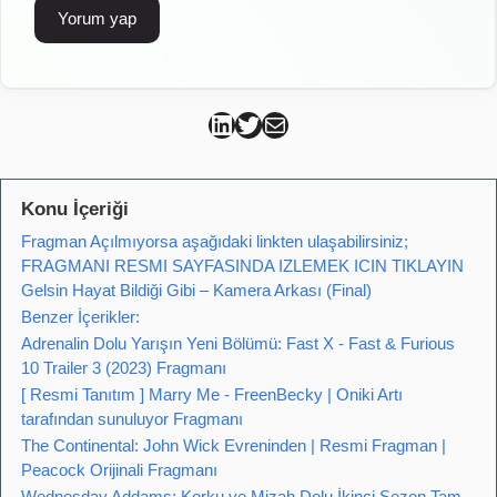
Can Kütahya Linkedin
Can Kütahya Twitter
Can Kütahya Mail
Konu İçeriği
Fragman Açılmıyorsa aşağıdaki linkten ulaşabilirsiniz;
FRAGMANI RESMI SAYFASINDA IZLEMEK ICIN TIKLAYIN
Gelsin Hayat Bildiği Gibi – Kamera Arkası (Final)
Benzer İçerikler:
Adrenalin Dolu Yarışın Yeni Bölümü: Fast X - Fast & Furious
10 Trailer 3 (2023) Fragmanı
[ Resmi Tanıtım ] Marry Me - FreenBecky | Oniki Artı
tarafından sunuluyor Fragmanı
The Continental: John Wick Evreninden | Resmi Fragman |
Peacock Orijinali Fragmanı
Wednesday Addams: Korku ve Mizah Dolu İkinci Sezon Tam