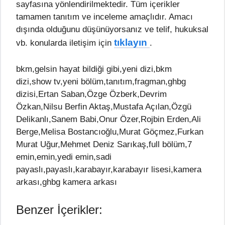
sayfasına yönlendirilmektedir. Tüm içerikler
tamamen tanıtım ve inceleme amaçlıdır. Amacı
dışında olduğunu düşünüyorsanız ve telif, hukuksal
tıklayın
vb. konularda iletişim için
.
bkm,gelsin hayat bildiği gibi,yeni dizi,bkm
dizi,show tv,yeni bölüm,tanıtım,fragman,ghbg
dizisi,Ertan Saban,Özge Özberk,Devrim
Özkan,Nilsu Berfin Aktaş,Mustafa Açılan,Özgü
Delikanlı,Sanem Babi,Onur Özer,Rojbin Erden,Ali
Berge,Melisa Bostancıoğlu,Murat Göçmez,Furkan
Murat Uğur,Mehmet Deniz Sarıkaş,full bölüm,7
emin,emin,yedi emin,sadi
payaslı,payaslı,karabayır,karabayır lisesi,kamera
arkası,ghbg kamera arkası
Benzer İçerikler: