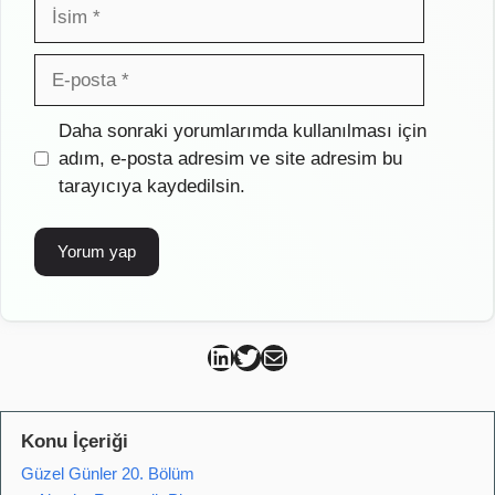
İsim
E-
posta
İnternet
Daha sonraki yorumlarımda kullanılması için
sitesi
adım, e-posta adresim ve site adresim bu
tarayıcıya kaydedilsin.
Can Kütahya Linkedin
Can Kütahya Twitter
Can Kütahya Mail
Konu İçeriği
Güzel Günler 20. Bölüm