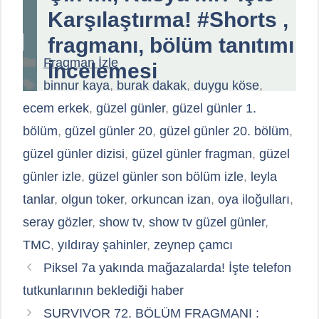
Karşılaştırma! #Shorts ,
fragmanı, bölüm tanıtımı
Kategoriler
Fragman İzle
İncelemesi
Etiketler
binnur kaya
,
burak dakak
,
duygu köse
,
ecem erkek
,
güzel günler
,
güzel günler 1.
bölüm
,
güzel günler 20
,
güzel günler 20. bölüm
,
güzel günler dizisi
,
güzel günler fragman
,
güzel
günler izle
,
güzel günler son bölüm izle
,
leyla
tanlar
,
olgun toker
,
orkuncan izan
,
oya iloğulları
,
seray gözler
,
show tv
,
show tv güzel günler
,
TMC
,
yıldıray şahinler
,
zeynep çamcı
Piksel 7a yakında mağazalarda! İşte telefon
tutkunlarının beklediği haber
SURVIVOR 72. BÖLÜM FRAGMANI :