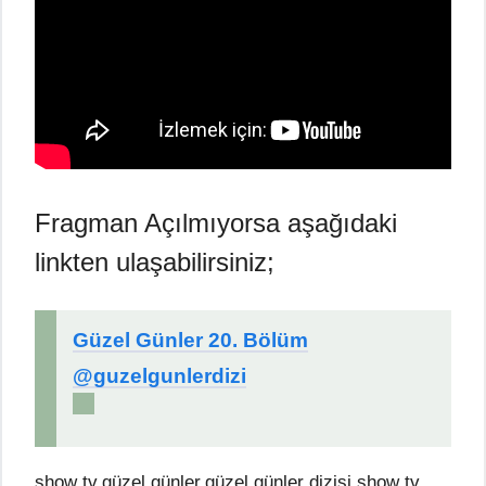
Fragman Açılmıyorsa aşağıdaki
linkten ulaşabilirsiniz;
Güzel Günler 20. Bölüm
@guzelgunlerdizi
show tv,güzel günler,güzel günler dizisi,show tv