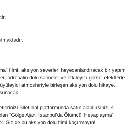
ir.
ulmaktadır.
a” filmi, aksiyon severleri heyecanlandıracak bir yapım
r, adrenalin dolu sahneler ve etkileyici görsel efektlerle
 büyüleyici atmosferiyle birleşen aksiyon dolu hikaye,
 sunacak.
erinizi Biletinial platformunda satın alabilirsiniz. 4
olan “Gölge Ajan: İstanbul’da Ölümcül Hesaplaşma”
or. Siz de bu aksiyon dolu filmi kaçırmayın!