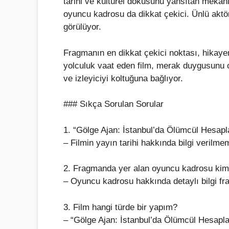
tarihi ve kültürel dokusunu yansıtan mekanla
oyuncu kadrosu da dikkat çekici. Ünlü aktör
görülüyor.
Fragmanın en dikkat çekici noktası, hikayenin
yolculuk vaat eden film, merak duygusunu c
ve izleyiciyi koltuğuna bağlıyor.
### Sıkça Sorulan Sorular
1. “Gölge Ajan: İstanbul’da Ölümcül Hesapla
– Filmin yayın tarihi hakkında bilgi verilmem
2. Fragmanda yer alan oyuncu kadrosu kim
– Oyuncu kadrosu hakkında detaylı bilgi f
3. Film hangi türde bir yapım?
– “Gölge Ajan: İstanbul’da Ölümcül Hesapla