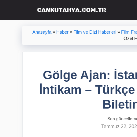
İçeriğe
atla
Anasayfa
»
Haber
»
Film ve Dizi Haberleri
»
Film Fr
Özel F
Gölge Ajan: İsta
İntikam – Türkçe 
Bileti
Son güncellem
Temmuz 22, 20