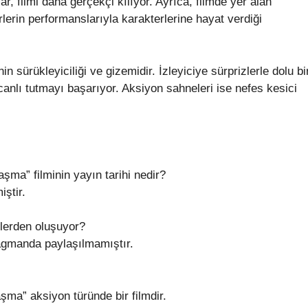
r, filmi daha gerçekçi kılıyor. Ayrıca, filmde yer alan
lerin performanslarıyla karakterlerine hayat verdiği
 sürükleyiciliği ve gizemidir. İzleyiciye sürprizlerle dolu bi
anlı tutmayı başarıyor. Aksiyon sahneleri ise nefes kesici
şma” filminin yayın tarihi nedir?
iştir.
lerden oluşuyor?
ragmanda paylaşılmamıştır.
şma” aksiyon türünde bir filmdir.