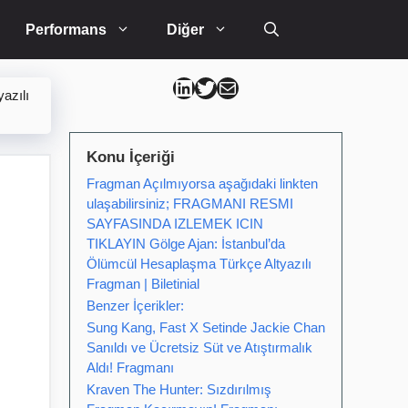
Performans
Diğer
Can Kütahya Linkedin
Can Kütahya Twitter
Can Kütahya Mail
yazılı
Konu İçeriği
Fragman Açılmıyorsa aşağıdaki linkten
ulaşabilirsiniz; FRAGMANI RESMI
SAYFASINDA IZLEMEK ICIN
TIKLAYIN Gölge Ajan: İstanbul’da
|
Ölümcül Hesaplaşma Türkçe Altyazılı
Fragman | Biletinial
Benzer İçerikler:
Sung Kang, Fast X Setinde Jackie Chan
Sanıldı ve Ücretsiz Süt ve Atıştırmalık
Aldı! Fragmanı
Kraven The Hunter: Sızdırılmış