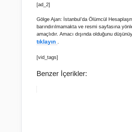
[ad_2]
Gölge Ajan: İstanbul’da Ölümcül Hesaplaşma 
barındırılmamakta ve resmi sayfasına yönle
amaçlıdır. Amacı dışında olduğunu düşünüyor
tıklayın
.
[vid_tags]
Benzer İçerikler: