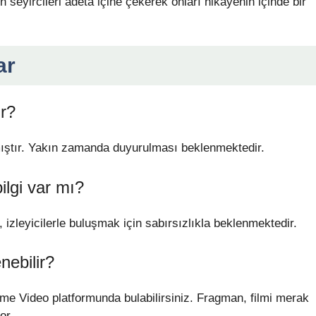
en seyircileri adeta içine çekerek onları hikayenin içinde bir
ar
ir?
amıştır. Yakın zamanda duyurulması beklenmektedir.
bilgi var mı?
, izleyicilerle buluşmak için sabırsızlıkla beklenmektedir.
nebilir?
rime Video platformunda bulabilirsiniz. Fragman, filmi merak
or.