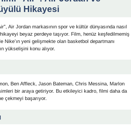
üyülü Hikayesi
Air”, Air Jordan markasının spor ve kültür dünyasında nasıl
ir hikayeyi beyaz perdeye taşıyor. Film, henüz keşfedilmemiş
le Nike’ın yeni gelişmekte olan basketbol departmanı
n yükselişini konu alıyor.
Damon, Ben Affleck, Jason Bateman, Chris Messina, Marlon
mleri bir araya getiriyor. Bu etkileyici kadro, filmi daha da
çine çekmeyi başarıyor.
u