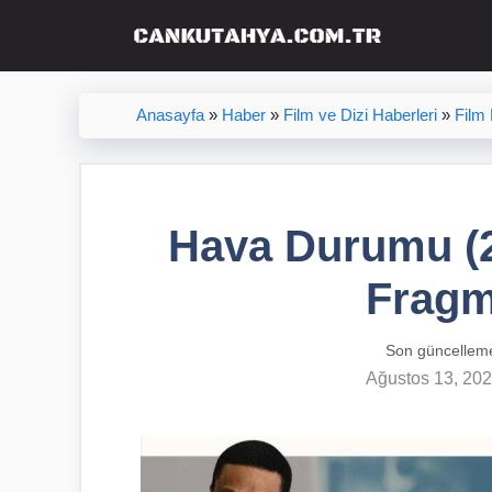
İçeriğe
atla
Anasayfa
»
Haber
»
Film ve Dizi Haberleri
»
Film
Hava Durumu (20
Fragm
Son güncellem
Ağustos 13, 20