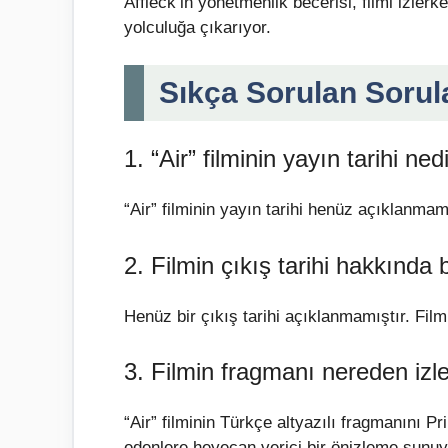
Affleck’in yönetmenlik becerisi, filmi izlerk
yolculuğa çıkarıyor.
Sıkça Sorulan Sorul
1. “Air” filminin yayın tarihi ned
“Air” filminin yayın tarihi henüz açıklanm
2. Filmin çıkış tarihi hakkında 
Henüz bir çıkış tarihi açıklanmamıştır. Film
3. Filmin fragmanı nereden izle
“Air” filminin Türkçe altyazılı fragmanını P
edenlere heyecan verici bir önizleme sunuy