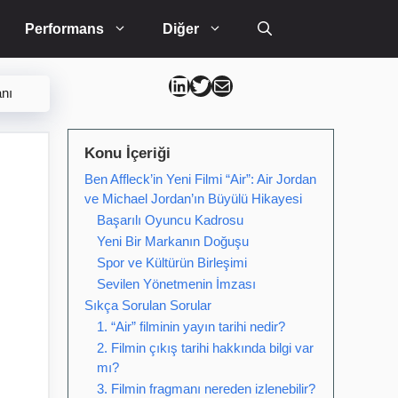
Performans
Diğer
Can Kütahya Linkedin
Can Kütahya Twitter
Can Kütahya Mail
nı
Konu İçeriği
Ben Affleck’in Yeni Filmi “Air”: Air Jordan
ve Michael Jordan’ın Büyülü Hikayesi
Başarılı Oyuncu Kadrosu
Yeni Bir Markanın Doğuşu
Spor ve Kültürün Birleşimi
Sevilen Yönetmenin İmzası
Sıkça Sorulan Sorular
1. “Air” filminin yayın tarihi nedir?
2. Filmin çıkış tarihi hakkında bilgi var
mı?
3. Filmin fragmanı nereden izlenebilir?