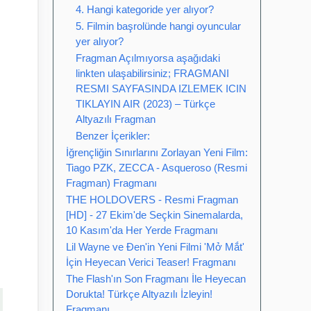
4. Hangi kategoride yer alıyor?
5. Filmin başrolünde hangi oyuncular
yer alıyor?
Fragman Açılmıyorsa aşağıdaki
linkten ulaşabilirsiniz; FRAGMANI
RESMI SAYFASINDA IZLEMEK ICIN
TIKLAYIN AIR (2023) – Türkçe
Altyazılı Fragman
Benzer İçerikler:
İğrençliğin Sınırlarını Zorlayan Yeni Film:
Tiago PZK, ZECCA - Asqueroso (Resmi
Fragman) Fragmanı
THE HOLDOVERS - Resmi Fragman
[HD] - 27 Ekim'de Seçkin Sinemalarda,
10 Kasım'da Her Yerde Fragmanı
Lil Wayne ve Đen'in Yeni Filmi 'Mở Mắt'
İçin Heyecan Verici Teaser! Fragmanı
The Flash'ın Son Fragmanı İle Heyecan
Dorukta! Türkçe Altyazılı İzleyin!
Fragmanı