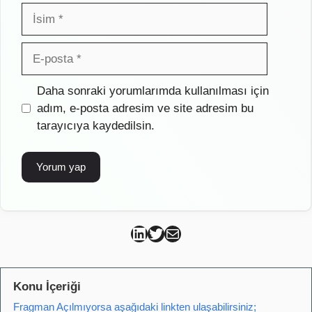
İsim
E-
posta
İnternet
Daha sonraki yorumlarımda kullanılması için
sitesi
adım, e-posta adresim ve site adresim bu
tarayıcıya kaydedilsin.
Can Kütahya Linkedin
Can Kütahya Twitter
Can Kütahya Mail
Konu İçeriği
Fragman Açılmıyorsa aşağıdaki linkten ulaşabilirsiniz;