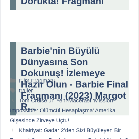
Dorukta! Fragmanı
Barbie'nin Büyülü
Dünyasına Son
Dokunuş! İzlemeye
Kategoriler
Film Fragmanı
Hazır Olun - Barbie Final
Etiketler
trailer
Fragmanı (2023) Margot
Tom Cruise’un Yeni Macerası ‘Mission
R...
Impossible: Ölümcül Hesaplaşma’ Amerika
Gişesinde Zirveye Uçtu!
Khairiyat: Gadar 2’den Sizi Büyüleyen Bir