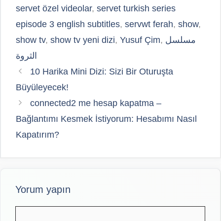
servet özel videolar
,
servet turkish series
episode 3 english subtitles
,
servwt ferah
,
show
,
show tv
,
show tv yeni dizi
,
Yusuf Çim
,
مسلسل
الثروة
10 Harika Mini Dizi: Sizi Bir Oturuşta
Büyüleyecek!
connected2 me hesap kapatma –
Bağlantımı Kesmek İstiyorum: Hesabımı Nasıl
Kapatırım?
Yorum yapın
Yorum