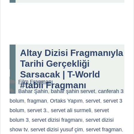
Altay Dizisi Fragmanıyla
Tarihi Gerçekliği
Sarsacak | T-World
Kategoriler
Film Fragmanı
#tabii Fragmanı
Etiketler
Bahar Şahin
,
bahar şahin servet
,
canferah 3
bolum
,
fragman
,
Ortaks Yapım
,
servet
,
servet 3
bolum
,
servet 3.
,
servet ali surmeli
,
servet
bolum 3
,
servet dizisi fragmanı
,
servet dizisi
show tv
,
servet dizisi yusuf çim
,
servet fragman
,