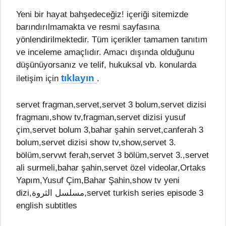
Yeni bir hayat bahşedeceğiz! içeriği sitemizde
barındırılmamakta ve resmi sayfasına
yönlendirilmektedir. Tüm içerikler tamamen tanıtım
ve inceleme amaçlıdır. Amacı dışında olduğunu
düşünüyorsanız ve telif, hukuksal vb. konularda
tıklayın
iletişim için
.
servet fragman,servet,servet 3 bolum,servet dizisi
fragmanı,show tv,fragman,servet dizisi yusuf
çim,servet bolum 3,bahar şahin servet,canferah 3
bolum,servet dizisi show tv,show,servet 3.
bölüm,servwt ferah,servet 3 bölüm,servet 3.,servet
ali surmeli,bahar şahin,servet özel videolar,Ortaks
Yapım,Yusuf Çim,Bahar Şahin,show tv yeni
dizi,مسلسل الثروة,servet turkish series episode 3
english subtitles