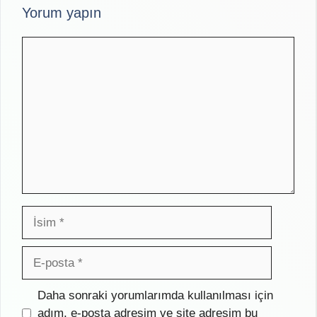
Yorum yapın
Yorum
İsim
E-
posta
İnternet
Daha sonraki yorumlarımda kullanılması için
sitesi
adım, e-posta adresim ve site adresim bu