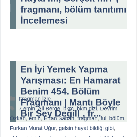
fragmanı, bölüm tanıtımı
İncelemesi
En İyi Yemek Yapma
Yarışması: En Hamarat
Benim 454. Bölüm
Kategoriler
Fragman İzle
Fragmanı | Mantı Böyle
Etiketler
7 emin
,
Ali Berge
,
bkm
,
bkm dizi
,
Devrim
Bir Şey Değil! , fr...
Özkan
,
emin
,
Ertan Saban
,
fragman
,
full bölüm
,
Furkan Murat Uğur
,
gelsin hayat bildiği gibi
,