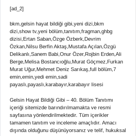
[ad_2]
bkm,gelsin hayat bildiği gibi,yeni dizi,bkm
dizi,show tv,yeni bölüm,tanıtım,fragman,ghbg
dizisi,Ertan Saban,Özge Özberk,Devrim
Özkan,Nilsu Berfin Aktaş,Mustafa Açılan,Özgü
Delikanlı,Sanem Babi,Onur Özer,Rojbin Erden,Ali
Berge,Melisa Bostancıoğlu,Murat Göçmez,Furkan
Murat Uğur,Mehmet Deniz Sarıkaş,full bölüm,7
emin,emin,yedi emin,sadi
payaslı,payaslı,karabayır,karabayır lisesi
Gelsin Hayat Bildiği Gibi – 40. Bölüm Tanıtımı
içeriği sitemizde barındırılmamakta ve resmi
sayfasına yönlendirilmektedir. Tüm içerikler
tamamen tanıtım ve inceleme amaçlıdır. Amacı
dışında olduğunu düşünüyorsanız ve telif, hukuksal