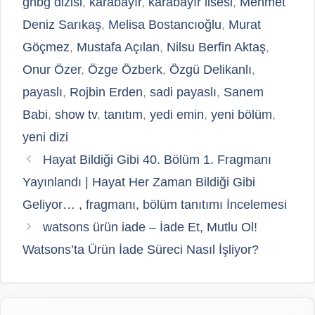
ghbg dizisi
,
karabayır
,
karabayır lisesi
,
Mehmet
Deniz Sarıkaş
,
Melisa Bostancıoğlu
,
Murat
Göçmez
,
Mustafa Açılan
,
Nilsu Berfin Aktaş
,
Onur Özer
,
Özge Özberk
,
Özgü Delikanlı
,
payaslı
,
Rojbin Erden
,
sadi payaslı
,
Sanem
Babi
,
show tv
,
tanıtım
,
yedi emin
,
yeni bölüm
,
yeni dizi
Hayat Bildiği Gibi 40. Bölüm 1. Fragmanı
Yayınlandı | Hayat Her Zaman Bildiği Gibi
Geliyor… , fragmanı, bölüm tanıtımı İncelemesi
watsons ürün iade – İade Et, Mutlu Ol!
Watsons’ta Ürün İade Süreci Nasıl İşliyor?