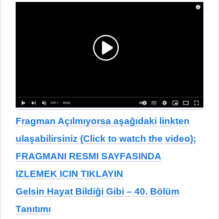
Fragman Açılmıyorsa aşağıdaki linkten
ulaşabilirsiniz (Click to watch the video);
FRAGMANI RESMI SAYFASINDA
IZLEMEK ICIN TIKLAYIN
Gelsin Hayat Bildiği Gibi – 40. Bölüm
Tanıtımı