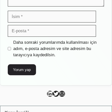
İsim
E-
posta
İnternet
Daha sonraki yorumlarımda kullanılması için
sitesi
adım, e-posta adresim ve site adresim bu
tarayıcıya kaydedilsin.
Can Kütahya Linkedin
Can Kütahya Twitter
Can Kütahya Mail