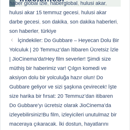
haber global izle
,
haberglobal
,
hulusi akar
,
hulusi akar 15 temmuz gecesi
,
hulusi akar
darbe gecesi
,
son dakika
,
son dakika haberleri
,
son haberler
,
türkiye
İçindekiler: Do Gubbare – Heyecan Dolu Bir
Yolculuk | 20 Temmuz’dan İtibaren Ücretsiz İzle
| JioCinema’da!Hey film severler! Şimdi size
müthiş bir haberimiz var! Çılgın komedi ve
aksiyon dolu bir yolculuğa hazır olun! Do
Gubbare geliyor ve sizi şaşkına çevirecek! İşte
size harika bir fırsat: 20 Temmuz’dan itibaren
Do Gubbare’yı ücretsiz olarak JioCinema’da
izleyebilirsiniz!Bu film, izleyicileri unutulmaz bir
maceraya çıkaracak. İki dostun, hayatlarını