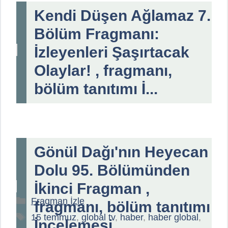
Kendi Düşen Ağlamaz 7.
Bölüm Fragmanı:
İzleyenleri Şaşırtacak
Olaylar! , fragmanı,
bölüm tanıtımı İ...
Gönül Dağı'nın Heyecan
Dolu 95. Bölümünden
İkinci Fragman ,
Kategoriler
Fragman İzle
fragmanı, bölüm tanıtımı
Etiketler
15 temmuz
,
global tv
,
haber
,
haber global
,
İncelemesi