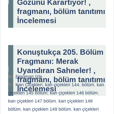
Gözünü Karartıyor! ,
fragmanı, bölüm tanıtımı
İncelemesi
Konuştukça 205. Bölüm
Fragmanı: Merak
Uyandıran Sahneler! ,
Kategoriler
Fragman İzle
fragmanı, bölüm tanıtımı
Etiketler
Kan Çiçekleri
,
kan çiçekleri 144. bölüm
,
kan
İncelemesi
çiçekleri 145 bölüm
,
kan çiçekleri 146 bölüm
,
kan çiçekleri 147 bölüm
,
kan çiçekleri 148
bölüm
,
kan çiçekleri 149 bölüm
,
kan çiçekleri