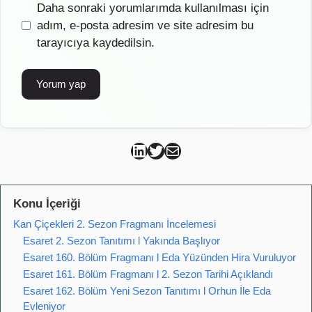
İnternet
Daha sonraki yorumlarımda kullanılması için
sitesi
adım, e-posta adresim ve site adresim bu
tarayıcıya kaydedilsin.
Can Kütahya Linkedin
Can Kütahya Twitter
Can Kütahya Mail
Konu İçeriği
Kan Çiçekleri 2. Sezon Fragmanı İncelemesi
Esaret 2. Sezon Tanıtımı l Yakında Başlıyor
Esaret 160. Bölüm Fragmanı l Eda Yüzünden Hira Vuruluyor
Esaret 161. Bölüm Fragmanı l 2. Sezon Tarihi Açıklandı
Esaret 162. Bölüm Yeni Sezon Tanıtımı l Orhun İle Eda
Evleniyor