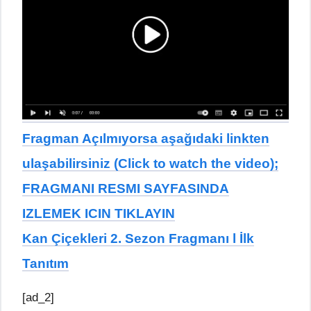
Fragman Açılmıyorsa aşağıdaki linkten
ulaşabilirsiniz (Click to watch the video);
FRAGMANI RESMI SAYFASINDA
IZLEMEK ICIN TIKLAYIN
Kan Çiçekleri 2. Sezon Fragmanı l İlk
Tanıtım
[ad_2]