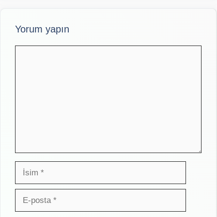
Yorum yapın
Yorum
İsim
E-
posta