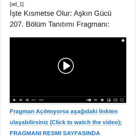
[ad_1]
İşte Kısmetse Olur: Aşkın Gücü
207. Bölüm Tanıtımı Fragmanı:
Fragman Açılmıyorsa aşağıdaki linkten
ulaşabilirsiniz (Click to watch the video);
FRAGMANI RESMI SAYFASINDA