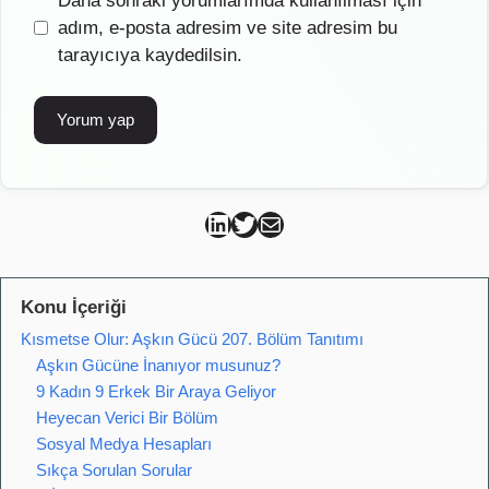
Daha sonraki yorumlarımda kullanılması için
sitesi
adım, e-posta adresim ve site adresim bu
tarayıcıya kaydedilsin.
Can Kütahya Linkedin
Can Kütahya Twitter
Can Kütahya Mail
Konu İçeriği
Kısmetse Olur: Aşkın Gücü 207. Bölüm Tanıtımı
Aşkın Gücüne İnanıyor musunuz?
9 Kadın 9 Erkek Bir Araya Geliyor
Heyecan Verici Bir Bölüm
Sosyal Medya Hesapları
Sıkça Sorulan Sorular