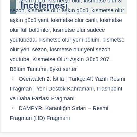
aşkın gücü
,
kısmetse olur
,
kısmetse olur 3.
İncelemesi
sezon
,
kısmetse olur aşkın gücü
,
kısmetse olur
aşkın gücü yeni
,
kısmetse olur canlı
,
kısmetse
olur full bölümler
,
kısmetse olur sadece
youtubeda
,
kısmetse olur yeni bölüm
,
kısmetse
olur yeni sezon
,
kısmetse olur yeni sezon
youtube
,
Kısmetse Olur: Aşkın Gücü 207.
Bölüm Tanıtımı
,
öykü serter
Overwatch 2: İstila | Türkçe Alt Yazılı Resmi
Fragman | Yeni Destek Kahramanı, Flashpoint
ve Daha Fazlası Fragmanı
DAMPYR: Karanlığın Sırları – Resmi
Fragman (HD) Fragmanı