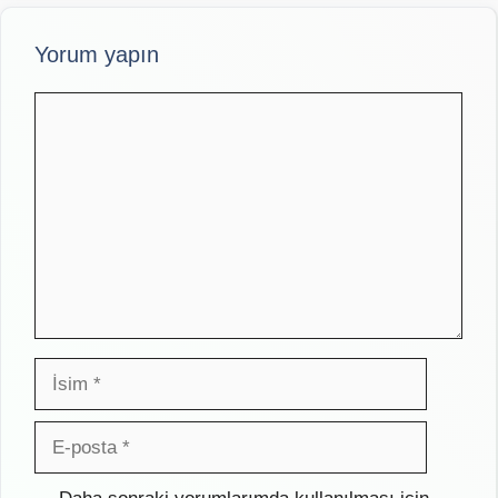
Yorum yapın
Yorum
İsim
E-
posta
İnternet