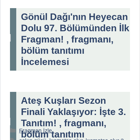
Gönül Dağı'nın Heyecan
Dolu 97. Bölümünden İlk
Fragman! , fragmanı,
bölüm tanıtımı
İncelemesi
Ateş Kuşları Sezon
Finali Yaklaşıyor: İşte 3.
Tanıtım! , fragmanı,
Kategoriler
Fragman İzle
bölüm tanıtımı
Etiketler