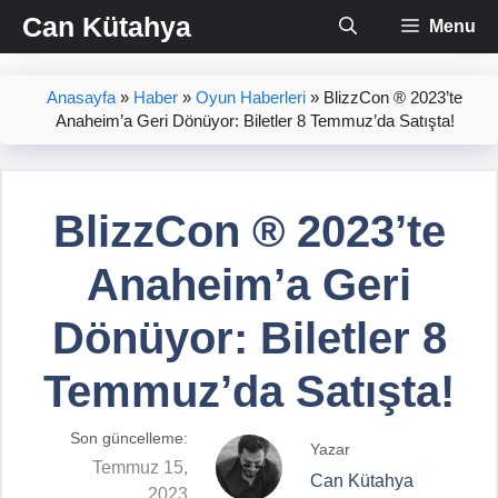
İçeriğe
Can Kütahya
Menu
atla
Anasayfa
»
Haber
»
Oyun Haberleri
»
BlizzCon ® 2023’te
Anaheim’a Geri Dönüyor: Biletler 8 Temmuz’da Satışta!
BlizzCon ® 2023’te
Anaheim’a Geri
Dönüyor: Biletler 8
Temmuz’da Satışta!
Son güncelleme:
Yazar
Temmuz 15,
Can Kütahya
2023