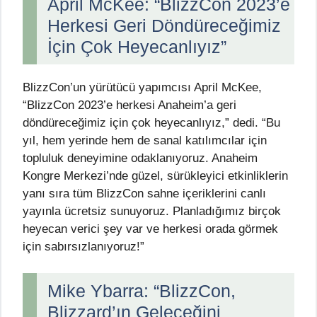
April McKee: “BlizzCon 2023’e
Herkesi Geri Döndüreceğimiz
İçin Çok Heyecanlıyız”
BlizzCon’un yürütücü yapımcısı April McKee,
“BlizzCon 2023’e herkesi Anaheim’a geri
döndüreceğimiz için çok heyecanlıyız,” dedi. “Bu
yıl, hem yerinde hem de sanal katılımcılar için
topluluk deneyimine odaklanıyoruz. Anaheim
Kongre Merkezi’nde güzel, sürükleyici etkinliklerin
yanı sıra tüm BlizzCon sahne içeriklerini canlı
yayınla ücretsiz sunuyoruz. Planladığımız birçok
heyecan verici şey var ve herkesi orada görmek
için sabırsızlanıyoruz!”
Mike Ybarra: “BlizzCon,
Blizzard’ın Geleceğini