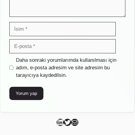
İsim
E-
posta
İnternet
Daha sonraki yorumlarımda kullanılması için
sitesi
adım, e-posta adresim ve site adresim bu
tarayıcıya kaydedilsin.
Can Kütahya Linkedin
Can Kütahya Twitter
Can Kütahya Mail