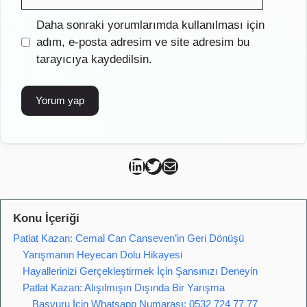
posta
İnternet
Daha sonraki yorumlarımda kullanılması için
sitesi
adım, e-posta adresim ve site adresim bu
tarayıcıya kaydedilsin.
Can Kütahya Linkedin
Can Kütahya Twitter
Can Kütahya Mail
Konu İçeriği
Patlat Kazan: Cemal Can Canseven’in Geri Dönüşü
Yarışmanın Heyecan Dolu Hikayesi
Hayallerinizi Gerçekleştirmek İçin Şansınızı Deneyin
Patlat Kazan: Alışılmışın Dışında Bir Yarışma
Başvuru İçin Whatsapp Numarası: 0532 724 77 77