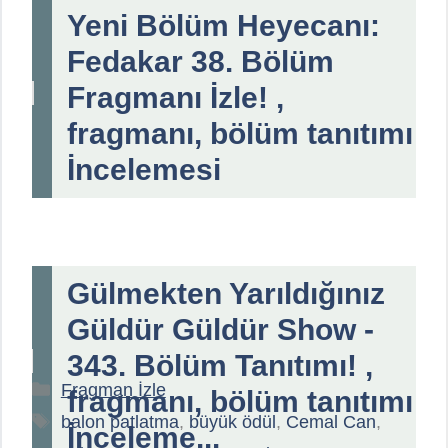
Yeni Bölüm Heyecanı:
Fedakar 38. Bölüm
Fragmanı İzle! ,
fragmanı, bölüm tanıtımı
İncelemesi
Gülmekten Yarıldığınız
Güldür Güldür Show -
343. Bölüm Tanıtımı! ,
Kategoriler
Fragman İzle
fragmanı, bölüm tanıtımı
Etiketler
balon patlatma
,
büyük ödül
,
Cemal Can
,
İnceleme...