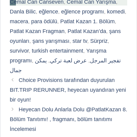
Cemal Can Canseven
,
Cemal Can Yarışma
,
Danla Bilic
,
eğlence
,
eğlence programı
,
komedi
,
macera
,
para ödülü
,
Patlat Kazan 1. Bölüm
,
Patlat Kazan Fragman
,
Patlat Kazan’da
,
şans
oyunları
,
şans yarışması
,
star tv
,
Sürpriz
,
survivor
,
turkish entertainment
,
Yarışma
programı
,
يمكن
,
عرض لعبة تركي
,
تفجير المرجل
جمال
Choice Provisions tarafından duyurulan
BIT.TRIP RERUNNER, heyecan uyandıran yeni
bir oyun!
Heyecan Dolu Anlarla Dolu @PatlatKazan 8.
Bölüm Tanıtımı! , fragmanı, bölüm tanıtımı
İncelemesi