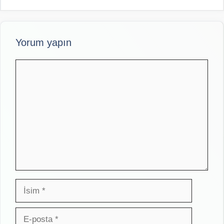
Yorum yapın
Yorum
İsim
E-