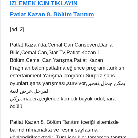
IZLEMEK ICIN TIKLAYIN
Patlat Kazan 8. Bölüm Tanıtım
[ad_2]
Patlat Kazan’da,Cemal Can Canseven,Danla
Bilic,Cemal Can,Star Tv,Patlat Kazan 1.
Bölüm,Cemal Can Yarışma,Patlat Kazan
Fragman,balon patlatma,eğlence programı,turkish
entertainment,Yarışma programı,Sürpriz,şans
oyunları,şans yarışması,survivor,يمكن جمال,تفجير
المرجل,عرض لعبة
تركي,macera,eğlence,komedi,büyük ödül,para
ödülü
Patlat Kazan 8. Bölüm Tanıtım içeriği sitemizde
barındırılmamakta ve resmi sayfasına
yönlendirilmektedir. Tüm içerikler tamamen tanıtım