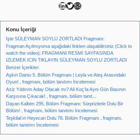
Can Kütahya Linkedin
Can Kütahya Twitter
Can Kütahya Mail
Konu İçeriği
İşte SÜLEYMAN SOYLU ZORTLADI Fragmanı:
Fragman Açılmıyorsa aşağıdaki linkten ulaşabilirsiniz (Click to
watch the video); FRAGMANI RESMI SAYFASINDA
IZLEMEK ICIN TIKLAYIN SÜLEYMAN SOYLU ZORTLADI
Benzer İçerikler:
Aşkın Dansı 5. Bölüm Fragmanı | Leyla ve Ateş Arasındaki
Oyun! , fragmanı, bölüm tanıtımı İncelemesi
Aziz Yıldırım Aday Olacak mı? Ali Koç'la Aynı Gün Basının
Karşısına Çıkacak! , fragmanı, bölüm tanıt...
Dayan Kalbim 295. Bölüm Fragmanı: Sürprizlerle Dolu Bir
Bölüm! , fragmanı, bölüm tanıtımı İncelemesi
Teşkilat'ın Heyecan Dolu 78. Bölüm Fragmanı , fragmanı,
bölüm tanıtımı İncelemesi