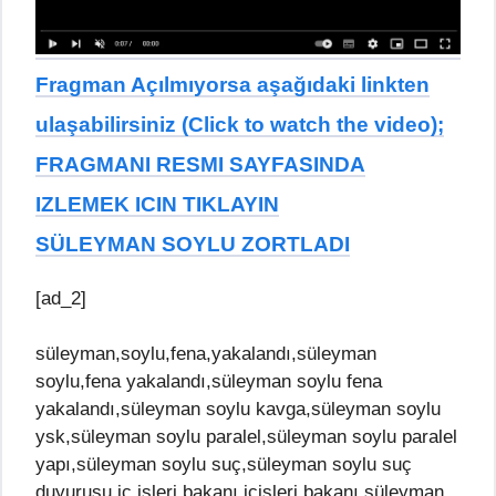
Fragman Açılmıyorsa aşağıdaki linkten
ulaşabilirsiniz (Click to watch the video);
FRAGMANI RESMI SAYFASINDA
IZLEMEK ICIN TIKLAYIN
SÜLEYMAN SOYLU ZORTLADI
[ad_2]
süleyman,soylu,fena,yakalandı,süleyman
soylu,fena yakalandı,süleyman soylu fena
yakalandı,süleyman soylu kavga,süleyman soylu
ysk,süleyman soylu paralel,süleyman soylu paralel
yapı,süleyman soylu suç,süleyman soylu suç
duyurusu,iç işleri bakanı,içişleri bakanı,süleyman