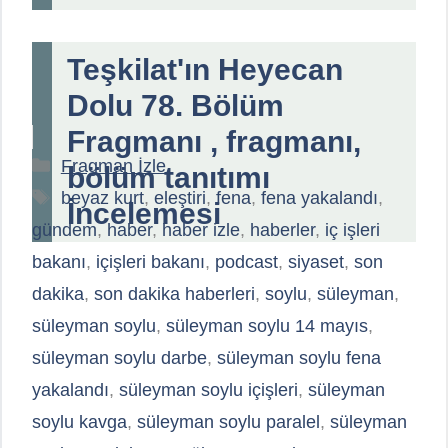
Teşkilat'ın Heyecan
Dolu 78. Bölüm
Fragmanı , fragmanı,
Kategoriler
Fragman İzle
bölüm tanıtımı
Etiketler
beyaz kurt
,
eleştiri
,
fena
,
fena yakalandı
,
İncelemesi
gündem
,
haber
,
haber izle
,
haberler
,
iç işleri
bakanı
,
içişleri bakanı
,
podcast
,
siyaset
,
son
dakika
,
son dakika haberleri
,
soylu
,
süleyman
,
süleyman soylu
,
süleyman soylu 14 mayıs
,
süleyman soylu darbe
,
süleyman soylu fena
yakalandı
,
süleyman soylu içişleri
,
süleyman
soylu kavga
,
süleyman soylu paralel
,
süleyman