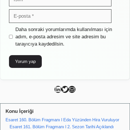
E-
posta
İnternet
Daha sonraki yorumlarımda kullanılması için
sitesi
adım, e-posta adresim ve site adresim bu
tarayıcıya kaydedilsin.
Can Kütahya Linkedin
Can Kütahya Twitter
Can Kütahya Mail
Konu İçeriği
Esaret 160. Bölüm Fragmanı l Eda Yüzünden Hira Vuruluyor
Esaret 161. Bölüm Fragmanı l 2. Sezon Tarihi Açıklandı