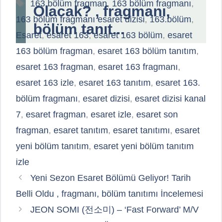
Etiketler
163 bölüm fragman
,
163 bölüm fragmanı
,
Olacak? , fragmanı,
163 bölüm fragmanı esaret dizisi
,
163.bölüm
,
bölüm tanıt...
Esaret
,
esaret 163
,
esaret 163 bölüm
,
esaret
163 bölüm fragman
,
esaret 163 bölüm tanıtım
,
esaret 163 fragman
,
esaret 163 fragmanı
,
esaret 163 izle
,
esaret 163 tanıtım
,
esaret 163.
bölüm fragmanı
,
esaret dizisi
,
esaret dizisi kanal
7
,
esaret fragman
,
esaret izle
,
esaret son
fragman
,
esaret tanıtım
,
esaret tanıtımı
,
esaret
yeni bölüm tanıtım
,
esaret yeni bölüm tanıtım
izle
Yeni Sezon Esaret Bölümü Geliyor! Tarih
Belli Oldu , fragmanı, bölüm tanıtımı İncelemesi
JEON SOMI (전소미) – ‘Fast Forward’ M/V