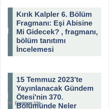
Kırık Kalpler 6. Bölüm
Fragmanı: Eşi Abisine
Mi Gidecek? , fragmanı,
bölüm tanıtımı
İncelemesi
15 Temmuz 2023'te
Yayınlanacak Gündem
Ötesi'nin 370.
Kategoriler
Fragman İzle
Bölümünde Neler