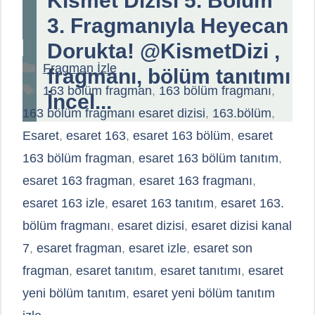
Kısmet Dizisi 5. Bölüm
3. Fragmanıyla Heyecan
Dorukta! @KismetDizi ,
Kategoriler
Fragman İzle
fragmanı, bölüm tanıtımı
Etiketler
163 bölüm fragman
,
163 bölüm fragmanı
,
İncel...
163 bölüm fragmanı esaret dizisi
,
163.bölüm
,
Esaret
,
esaret 163
,
esaret 163 bölüm
,
esaret
163 bölüm fragman
,
esaret 163 bölüm tanıtım
,
esaret 163 fragman
,
esaret 163 fragmanı
,
esaret 163 izle
,
esaret 163 tanıtım
,
esaret 163.
bölüm fragmanı
,
esaret dizisi
,
esaret dizisi kanal
7
,
esaret fragman
,
esaret izle
,
esaret son
fragman
,
esaret tanıtım
,
esaret tanıtımı
,
esaret
yeni bölüm tanıtım
,
esaret yeni bölüm tanıtım