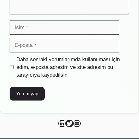
İsim
E-
posta
İnternet
Daha sonraki yorumlarımda kullanılması için
sitesi
adım, e-posta adresim ve site adresim bu
tarayıcıya kaydedilsin.
Can Kütahya Linkedin
Can Kütahya Twitter
Can Kütahya Mail