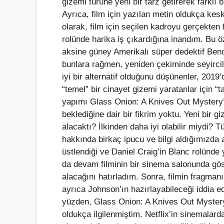
gizemi türüne yeni bir tarz getirerek farklı 
Ayrıca, film için yazılan metin oldukça kesk
olarak, film için seçilen kadroyu gerçekte
rolünde harika iş çıkardığına inandım. Bu 
aksine güney Amerikalı süper dedektif Beno
bunlara rağmen, yeniden çekiminde seyircil
iyi bir alternatif olduğunu düşünenler, 201
“temel” bir cinayet gizemi yaratanlar için 
yapımı Glass Onion: A Knives Out Mystery’
beklediğine dair bir fikrim yoktu. Yeni bir g
alacaktı? İlkinden daha iyi olabilir miydi? 
hakkında birkaç ipucu ve bilgi aldığımızda 
üstlendiği ve Daniel Craig’in Blanc rolünde y
da devam filminin bir sinema salonunda göst
alacağını hatırladım. Sonra, filmin fragman
ayrıca Johnson’ın hazırlayabileceği iddia ed
yüzden, Glass Onion: A Knives Out Mystery’
oldukça ilgilenmiştim. Netflix’in sinemalarda