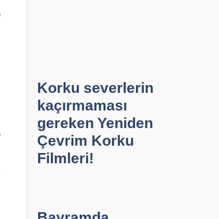
n
Korku severlerin
kaçırmaması
gereken Yeniden
r
Çevrim Korku
Filmleri!
,
Bayramda