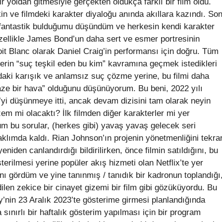
bir yoldan gitmesiyle gerçekten oldukça farklı bir film oldu.
in ve filmdeki karakter diyaloğu anında akıllara kazındı. So
n fantastik bulduğumu düşündüm ve herkesin kendi karakter
özellikle James Bond’un daha sert ve esmer portresinin
it Blanc olarak Daniel Craig’in performansı için doğru. Tüm
erin “suç teşkil eden bu kim” kavramına geçmek istedikleri
9’daki karışık ve anlamsız suç çözme yerine, bu filmi daha
“taze bir hava” olduğunu düşünüyorum. Bu beni, 2022 yılı
yi düşünmeye itti, ancak devam dizisini tam olarak neyin
izem mi olacaktı? İlk filmden diğer karakterler mi yer
Tüm bu sorular, (herkes gibi) yavaş yavaş gelecek seri
aklımda kaldı. Rian Johnson’ın projenin yönetmenliğini tekra
eniden canlandırdığı bildirilirken, önce filmin satıldığını, bu
erilmesi yerine popüler akış hizmeti olan Netflix’te yer
ını gördüm ve yine tanınmış / tanıdık bir kadronun toplandığı
ilen zekice bir cinayet gizemi bir film gibi gözüküyordu. Bu
nin 23 Aralık 2023’te gösterime girmesi planlandığında
 sınırlı bir haftalık gösterim yapılması için bir program