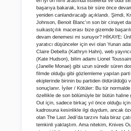
en iyi on filmi arasında listelendi ve ödül 
başarıya bakarak, kısa bir süre önce devam
yeniden canlandıracağı açıklandı. Şimdi, K
Johnson, Benoit Blanc’ın son bir cinayet d
suikastçılık macerası bize gizemde başarıl
devam denemesi mi sunuyor? HİKAYE: Ünlü 
yaratıcı düşünceler için evi olan Yunan adas
Claire Debella (Kathryn Hahn), web yayınc
(Kate Hudson), bilim adamı Lionel Toussaint
(Janelle Monae) gibi uzun süredir süren dostl
filmde olduğu gibi gözlemleme yapılan parti 
ekiplerinde birinin bu partiden öldürüldüğü 
sonuçlanır. İyiler / Kötüler: Bu tür normal
özellikle de son bölümüyle bir bütün haline g
Out için, sadece birkaç yıl önce olduğu için
kadrosuna kesinlikle ilgi duydum, ancak özel
olan The Last Jedi’da tarzını hala biraz çatı
temkinli yaklaştım. Ama nitekim, Knives Ou