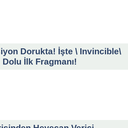
on Dorukta! İşte \ Invincible\
Dolu İlk Fragmanı!
erisinden Heyecan Verici