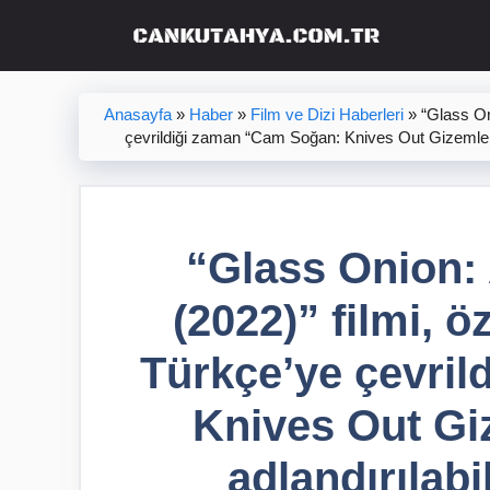
İçeriğe
atla
Anasayfa
»
Haber
»
Film ve Dizi Haberleri
»
“Glass On
çevrildiği zaman “Cam Soğan: Knives Out Gizemleri 
“Glass Onion:
(2022)” filmi, 
Türkçe’ye çevri
Knives Out Giz
adlandırılabi