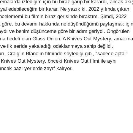
nemalarda izlediğim için bu biraz garip bir karardı, ancak akı
ayal edebileceğim bir karar. Ne yazık ki, 2022 yılında çıkan
ncelememi bu filmin biraz gerisinde bıraktım. Şimdi, 2022
na göre, bu devamı hakkında ne düşündüğümü paylaşmak içi
ydı ve benim düşünceme göre bir adım geriydi. Öngörülen
yapma hedefi olan Glass Onion: A Knives Out Mystery, amacına
 ve ilk seride yakaladığı odaklanmaya sahip değildi.
, Craig’in Blanc’ın filminde söylediği gibi, “sadece aptal”
 A Knives Out Mystery, önceki Knives Out filmi ile aynı
ancak bazı yerlerde zayıf kalıyor.