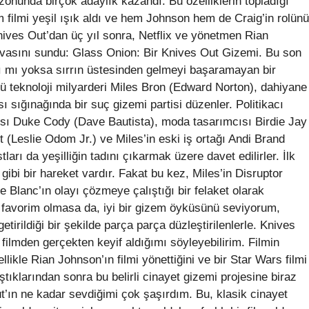
sezonunda birçok adaylık kazandı. Bu özelliklerin topladığı
 filmi yeşil ışık aldı ve hem Johnson hem de Craig’in rolünü
nives Out’dan üç yıl sonra, Netflix ve yönetmen Rian
avasını sundu: Glass Onion: Bir Knives Out Gizemi. Bu son
ı mı yoksa sırrın üstesinden gelmeyi başaramayan bir
teknoloji milyarderi Miles Bron (Edward Norton), dahiyane
ı sığınağında bir suç gizemi partisi düzenler. Politikacı
ısı Duke Cody (Dave Bautista), moda tasarımcısı Birdie Jay
 (Leslie Odom Jr.) ve Miles’in eski iş ortağı Andi Brand
arı da yeşilliğin tadını çıkarmak üzere davet edilirler. İlk
gibi bir hareket vardır. Fakat bu kez, Miles’in Disruptor
ve Blanc’ın olayı çözmeye çalıştığı bir felaket olarak
de favorim olmasa da, iyi bir gizem öyküsünü seviyorum,
etirildiği bir şekilde parça parça düzleştirilenlerle. Knives
 filmden gerçekten keyif aldığımı söyleyebilirim. Filmin
likle Rian Johnson’ın filmi yönettiğini ve bir Star Wars filmi
ştıklarından sonra bu belirli cinayet gizemi projesine biraz
t’ın ne kadar sevdiğimi çok şaşırdım. Bu, klasik cinayet