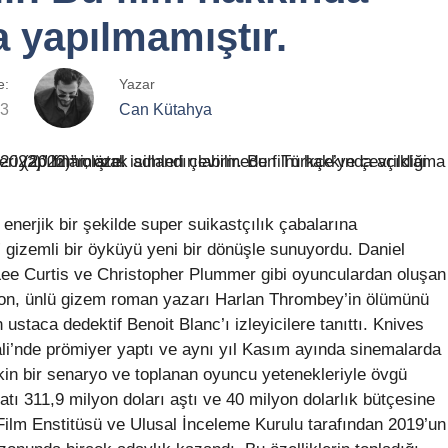
 yapılmamıştır.
e:
Yazar
23
Can Kütahya
 enerjik bir şekilde super suikastçılık çabalarına
 gizemli bir öyküyü yeni bir dönüşle sunuyordu. Daniel
ee Curtis ve Christopher Plummer gibi oyunculardan oluşan
son, ünlü gizem roman yazarı Harlan Thrombey’in ölümünü
ustaca dedektif Benoit Blanc’ı izleyicilere tanıttı. Knives
ali’nde prömiyer yaptı ve aynı yıl Kasım ayında sinemalarda
kin bir senaryo ve toplanan oyuncu yetenekleriyle övgü
atı 311,9 milyon doları aştı ve 40 milyon dolarlık bütçesine
 Film Enstitüsü ve Ulusal İnceleme Kurulu tarafından 2019’un