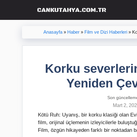
İçeriğe
atla
Anasayfa
»
Haber
»
Film ve Dizi Haberleri
»
Ko
Korku severler
Yeniden Çev
Son güncellem
Mart 2, 20
Kötü Ruh: Uyanış, bir korku klasiği olan Ev
film, orijinal üçlemenin izleyicilerle buluşt
Film, özgün hikayeden farklı bir noktadan b