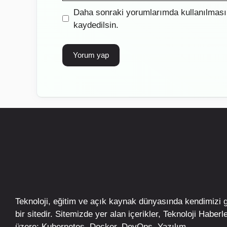
İnternet
Daha sonraki yorumlarımda kullanılması 
sitesi
kaydedilsin.
Teknoloji, eğitim ve açık kaynak dünyasında kendimizi 
bir sitedir. Sitemizde yer alan içerikler,
Teknoloji Haberle
üzere;
Kubernetes
,
Docker,
DevOps
, Yazılım