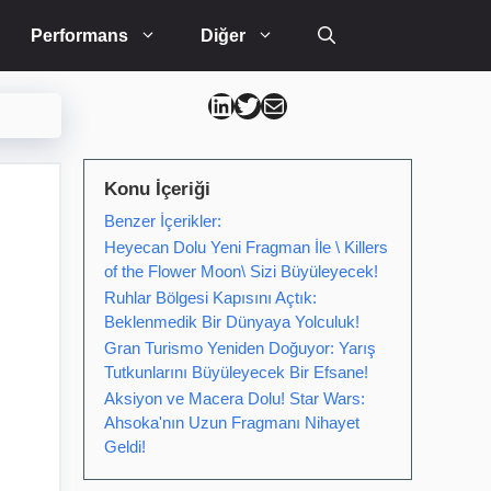
Performans
Diğer
Can Kütahya Linkedin
Can Kütahya Twitter
Can Kütahya Mail
Konu İçeriği
Benzer İçerikler:
Heyecan Dolu Yeni Fragman İle \ Killers
of the Flower Moon\ Sizi Büyüleyecek!
Ruhlar Bölgesi Kapısını Açtık:
Beklenmedik Bir Dünyaya Yolculuk!
Gran Turismo Yeniden Doğuyor: Yarış
Tutkunlarını Büyüleyecek Bir Efsane!
Aksiyon ve Macera Dolu! Star Wars:
Ahsoka'nın Uzun Fragmanı Nihayet
Geldi!