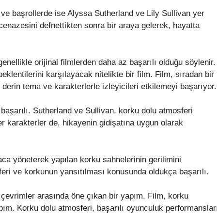
 ve başrollerde ise Alyssa Sutherland ve Lily Sullivan yer
n cenazesini defnettikten sonra bir araya gelerek, hayatta
nellikle orijinal filmlerden daha az başarılı olduğu söylenir.
lentilerini karşılayacak nitelikte bir film. Film, sıradan bir
 derin tema ve karakterlerle izleyicileri etkilemeyi başarıyor.
aşarılı. Sutherland ve Sullivan, korku dolu atmosferi
er karakterler de, hikayenin gidişatına uygun olarak
ca yöneterek yapılan korku sahnelerinin gerilimini
osferi ve korkunun yansıtılması konusunda oldukça başarılı.
çevrimler arasında öne çıkan bir yapım. Film, korku
yapım. Korku dolu atmosferi, başarılı oyunculuk performanslar