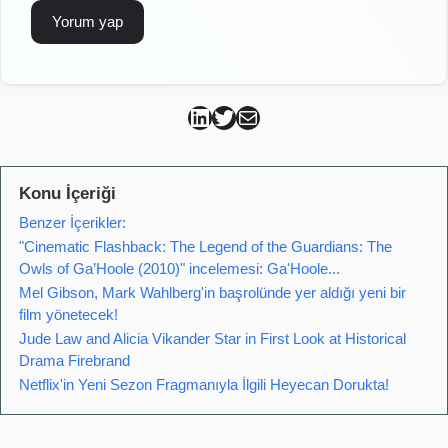
Can Kütahya Linkedin
Can Kütahya Twitter
Can Kütahya Mail
Konu İçeriği
Benzer İçerikler:
"Cinematic Flashback: The Legend of the Guardians: The
Owls of Ga’Hoole (2010)" incelemesi: Ga'Hoole...
Mel Gibson, Mark Wahlberg'in başrolünde yer aldığı yeni bir
film yönetecek!
Jude Law and Alicia Vikander Star in First Look at Historical
Drama Firebrand
Netflix'in Yeni Sezon Fragmanıyla İlgili Heyecan Dorukta!