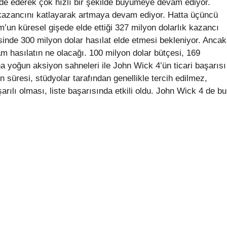
lde ederek çok hızlı bir şekilde büyümeye devam ediyor.
e kazancını katlayarak artmaya devam ediyor. Hatta üçüncü
’un küresel gişede elde ettiği 327 milyon dolarlık kazancı
esinde 300 milyon dolar hasılat elde etmesi bekleniyor. Ancak
 hasılatın ne olacağı. 100 milyon dolar bütçesi, 169
ha yoğun aksiyon sahneleri ile John Wick 4’ün ticari başarısı
 süresi, stüdyolar tarafından genellikle tercih edilmez,
arılı olması, liste başarısında etkili oldu. John Wick 4 de bu