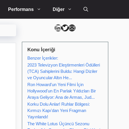
Performans
Diğer
Can Kütahya Linkedin
Can Kütahya Twitter
Can Kütahya Mail
Konu İçeriği
Benzer İçerikler:
2023 Televizyon Eleştirmenleri Ödülleri
(TCA) Sahiplerini Buldu: Hangi Diziler
ve Oyuncular Altın He...
Ron Howard'un Yeni Filmi İçin
Hollywood'un En Parlak Yıldızları Bir
Araya Geliyor: Ana de Armas, Jud...
Korku Dolu Anlar! Ruhlar Bölgesi:
Kırmızı Kapı'dan Yeni Fragman
Yayınlandı!
The White Lotus Üçüncü Sezonu