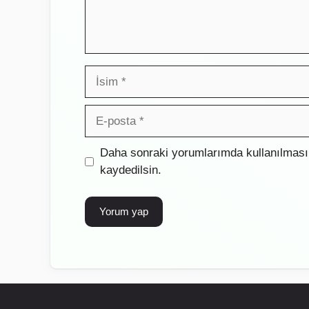
İsim
E-
posta
İnternet
Daha sonraki yorumlarımda kullanılması 
sitesi
kaydedilsin.