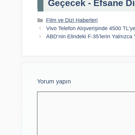
Geçecek - Efsane Di
Kategoriler
Film ve Dizi Haberleri
Vivo Telefon Alışverişinde 4500 TL’y
ABD’nin Elindeki F-35’lerin Yalnızca
Yorum yapın
Yorum