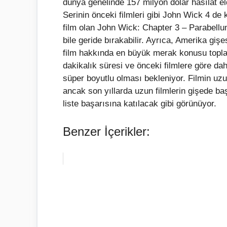
dünya genelinde 157 milyon dolar hasılat e
Serinin önceki filmleri gibi John Wick 4 d
film olan John Wick: Chapter 3 – Parabellum
bile geride bırakabilir. Ayrıca, Amerika giş
film hakkında en büyük merak konusu toplam
dakikalık süresi ve önceki filmlere göre da
süper boyutlu olması bekleniyor. Filmin uzun
ancak son yıllarda uzun filmlerin gişede baş
liste başarısına katılacak gibi görünüyor.
Benzer İçerikler: