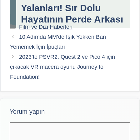
Yalanları! Sır Dolu
Hayatının Perde Arkası
Kategoriler
Film ve Dizi Haberleri
10 Adımda MM’de Işık Yokken Ban
Yememek İçin İpuçları
2023’te PSVR2, Quest 2 ve Pico 4 için
çıkacak VR macera oyunu Journey to
Foundation!
Yorum yapın
Yorum