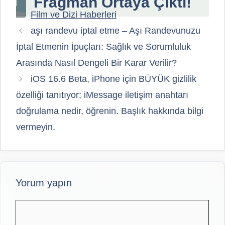
Fragman Ortaya Çıktı!
Kategoriler
Film ve Dizi Haberleri
aşı randevu iptal etme – Aşı Randevunuzu
İptal Etmenin İpuçları: Sağlık ve Sorumluluk
Arasında Nasıl Dengeli Bir Karar Verilir?
iOS 16.6 Beta, iPhone için BÜYÜK gizlilik
özelliği tanıtıyor; iMessage iletişim anahtarı
doğrulama nedir, öğrenin. Başlık hakkında bilgi
vermeyin.
Yorum yapın
Yorum