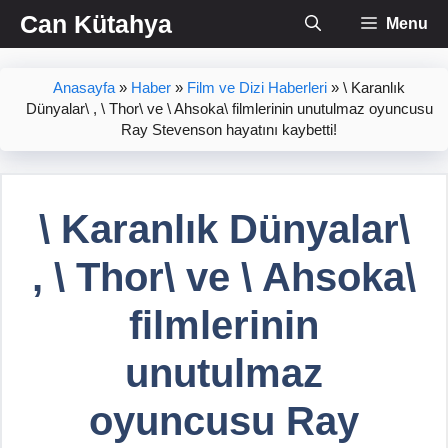
İçeriğe
Can Kütahya
Menu
atla
Anasayfa
»
Haber
»
Film ve Dizi Haberleri
»
\ Karanlık
Dünyalar\ , \ Thor\ ve \ Ahsoka\ filmlerinin unutulmaz oyuncusu
Ray Stevenson hayatını kaybetti!
\ Karanlık Dünyalar\
, \ Thor\ ve \ Ahsoka\
filmlerinin
unutulmaz
oyuncusu Ray