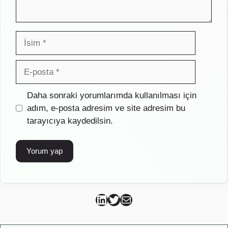
İsim
E-
posta
İnternet
Daha sonraki yorumlarımda kullanılması için
sitesi
adım, e-posta adresim ve site adresim bu
tarayıcıya kaydedilsin.
Can Kütahya Linkedin
Can Kütahya Twitter
Can Kütahya Mail