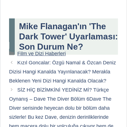
Mike Flanagan'ın 'The
Dark Tower' Uyarlaması:
Son Durum Ne?
Kategoriler
Film ve Dizi Haberleri
Kızıl Goncalar: Özgü Namal & Özcan Deniz
Dizisi Hangi Kanalda Yayınlanacak? Merakla
Beklenen Yeni Dizi Hangi Kanalda Olacak?
SİZ HİÇ BİZİMKİNİ YEDİNİZ Mİ? Türkçe
Oynanış – Dave The Diver Bölüm 6Dave The
Diver serisinde heyecan dolu bir bölüm daha
sizlerle! Bu kez Dave, denizin derinliklerinde
hem macera dolu bir yolculuğa çıkıyor hem de