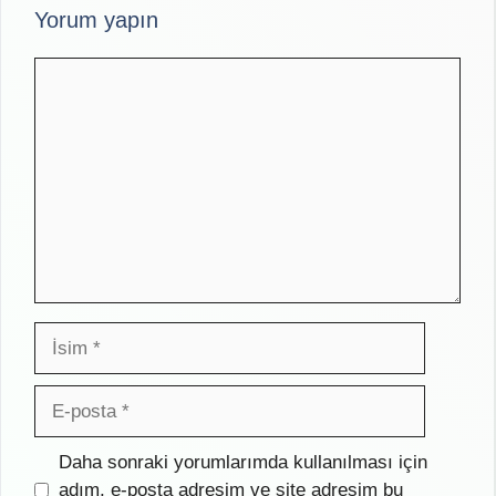
Yorum yapın
Yorum
İsim
E-
posta
İnternet
Daha sonraki yorumlarımda kullanılması için
sitesi
adım, e-posta adresim ve site adresim bu