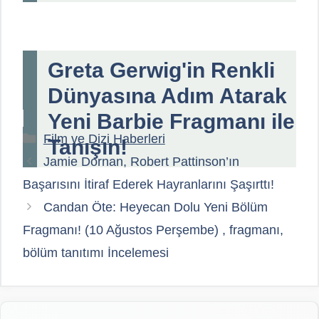
Greta Gerwig'in Renkli
Dünyasına Adım Atarak
Yeni Barbie Fragmanı ile
Kategoriler
Film ve Dizi Haberleri
Tanışın!
Jamie Dornan, Robert Pattinson’ın
Başarısını İtiraf Ederek Hayranlarını Şaşırttı!
Candan Öte: Heyecan Dolu Yeni Bölüm
Fragmanı! (10 Ağustos Perşembe) , fragmanı,
bölüm tanıtımı İncelemesi