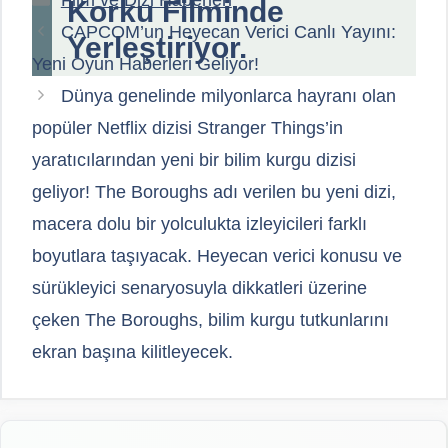
Korku Filminde
CAPCOM’un Heyecan Verici Canlı Yayını:
Yerleştiriyor.
Yeni Oyun Haberleri Geliyor!
Dünya genelinde milyonlarca hayranı olan
popüler Netflix dizisi Stranger Things’in
yaratıcılarından yeni bir bilim kurgu dizisi
geliyor! The Boroughs adı verilen bu yeni dizi,
macera dolu bir yolculukta izleyicileri farklı
boyutlara taşıyacak. Heyecan verici konusu ve
sürükleyici senaryosuyla dikkatleri üzerine
çeken The Boroughs, bilim kurgu tutkunlarını
ekran başına kilitleyecek.