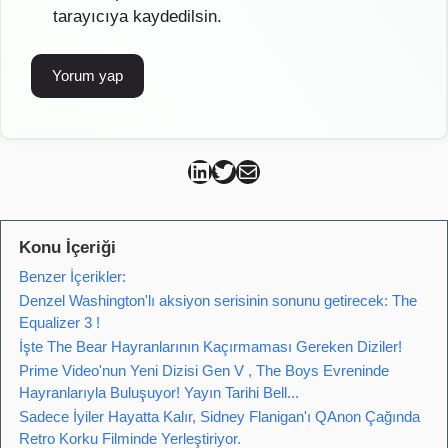
tarayıcıya kaydedilsin.
Can Kütahya Linkedin
Can Kütahya Twitter
Can Kütahya Mail
Konu İçeriği
Benzer İçerikler:
Denzel Washington'lı aksiyon serisinin sonunu getirecek: The
Equalizer 3 !
İşte The Bear Hayranlarının Kaçırmaması Gereken Diziler!
Prime Video'nun Yeni Dizisi Gen V , The Boys Evreninde
Hayranlarıyla Buluşuyor! Yayın Tarihi Bell...
Sadece İyiler Hayatta Kalır, Sidney Flanigan'ı QAnon Çağında
Retro Korku Filminde Yerleştiriyor.