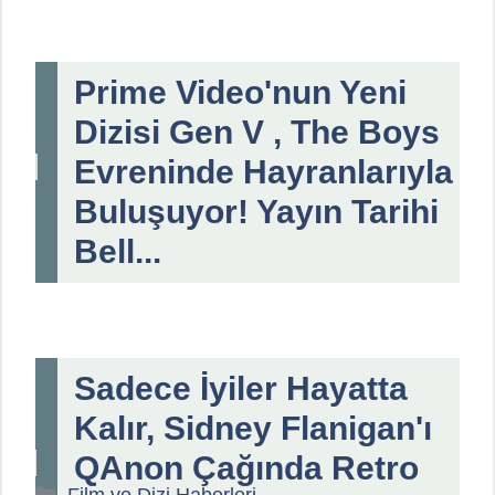
Prime Video'nun Yeni
Dizisi Gen V , The Boys
Evreninde Hayranlarıyla
Buluşuyor! Yayın Tarihi
Bell...
Sadece İyiler Hayatta
Kalır, Sidney Flanigan'ı
QAnon Çağında Retro
Kategoriler
Film ve Dizi Haberleri