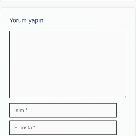
Yorum yapın
Yorum
İsim
E-
posta