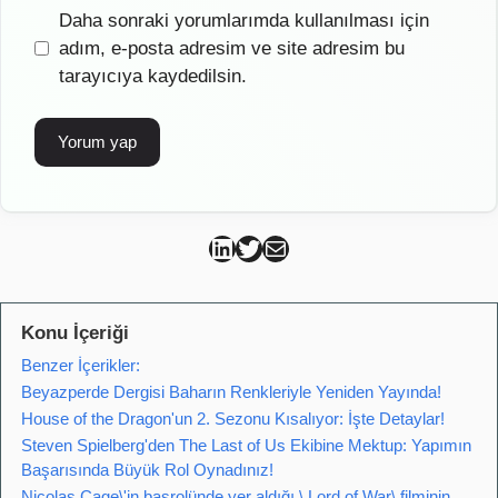
İnternet
Daha sonraki yorumlarımda kullanılması için
sitesi
adım, e-posta adresim ve site adresim bu
tarayıcıya kaydedilsin.
Can Kütahya Linkedin
Can Kütahya Twitter
Can Kütahya Mail
Konu İçeriği
Benzer İçerikler:
Beyazperde Dergisi Baharın Renkleriyle Yeniden Yayında!
House of the Dragon'un 2. Sezonu Kısalıyor: İşte Detaylar!
Steven Spielberg'den The Last of Us Ekibine Mektup: Yapımın
Başarısında Büyük Rol Oynadınız!
Nicolas Cage\'in başrolünde yer aldığı \ Lord of War\ filminin