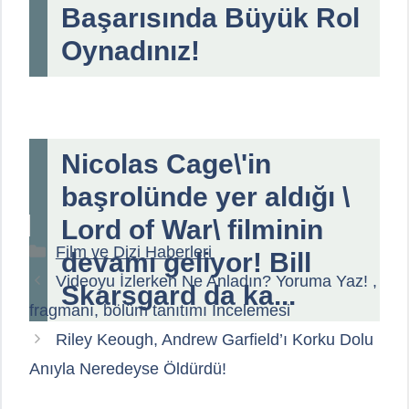
Başarısında Büyük Rol
Oynadınız!
Nicolas Cage\'in
başrolünde yer aldığı \
Lord of War\ filminin
Kategoriler
Film ve Dizi Haberleri
devamı geliyor! Bill
Videoyu İzlerken Ne Anladın? Yoruma Yaz! ,
Skarsgard da ka...
fragmanı, bölüm tanıtımı İncelemesi
Riley Keough, Andrew Garfield’ı Korku Dolu
Anıyla Neredeyse Öldürdü!