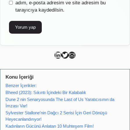
sitesi
adım, e-posta adresim ve site adresim bu
tarayıcıya kaydedilsin.
Can Kütahya Linkedin
Can Kütahya Twitter
Can Kütahya Mail
Konu İçeriği
Benzer İçerikler:
Bheed (2023): Sıkıntı İçindeki Bir Kalabalık
Dune 2 nin Senaryosunda The Last of Us Yaratıcısının da
İmzası Var!
Sylvester Stallone'nin Dağcı 2 Serisi İçin Geri Dönüşü
Heyecanlandırıyor!
Kadınların Gücünü Anlatan 10 Muhteşem Film!