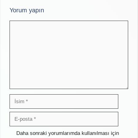
Yorum yapın
Yorum
İsim
E-
posta
İnternet
Daha sonraki yorumlarımda kullanılması için