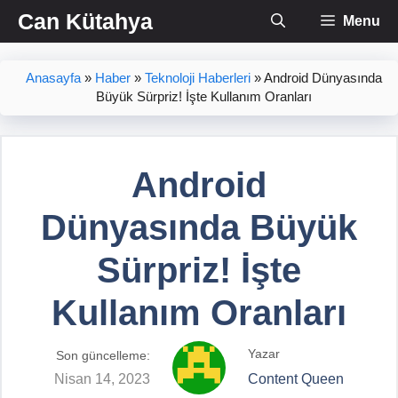
İçeriğe
Can Kütahya
Menu
atla
Anasayfa
»
Haber
»
Teknoloji Haberleri
»
Android Dünyasında
Büyük Sürpriz! İşte Kullanım Oranları
Android
Dünyasında Büyük
Sürpriz! İşte
Kullanım Oranları
Yazar
Son güncelleme:
Nisan 14, 2023
Content Queen