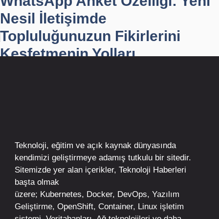
WhatsApp Anket Özelliği: Yeni
Nesil İletişimde
Topluluğunuzun Fikirlerini
Keşfetmenin Yolları
Teknoloji, eğitim ve açık kaynak dünyasında
kendimizi geliştirmeye adamış tutkulu bir sitedir.
Sitemizde yer alan içerikler,
Teknoloji Haberleri
başta olmak
üzere;
Kubernetes
,
Docker,
DevOps
, Yazılım
Geliştirme,
OpenShift
,
Container
,
Linux
işletim
sistemi, Veritabanları, Ağ teknolojileri ve daha