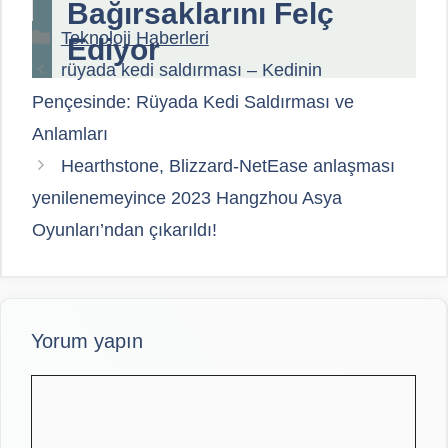
Bağırsaklarını Felç
Kategoriler
Teknoloji Haberleri
Ediyor
rüyada kedi saldırması – Kedinin
Pençesinde: Rüyada Kedi Saldırması ve
Anlamları
Hearthstone, Blizzard-NetEase anlaşması
yenilenemeyince 2023 Hangzhou Asya
Oyunları’ndan çıkarıldı!
Yorum yapın
Yorum