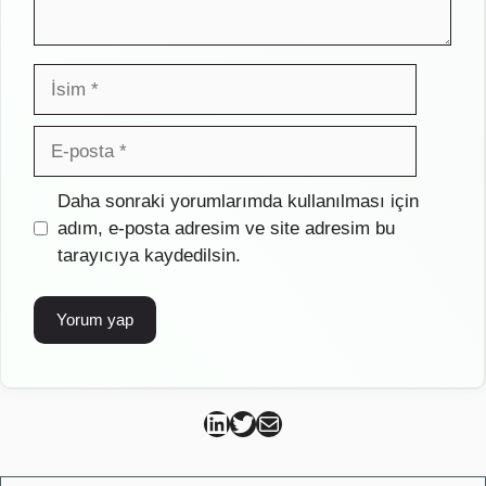
İsim
E-
posta
İnternet
Daha sonraki yorumlarımda kullanılması için
sitesi
adım, e-posta adresim ve site adresim bu
tarayıcıya kaydedilsin.
Can Kütahya Linkedin
Can Kütahya Twitter
Can Kütahya Mail