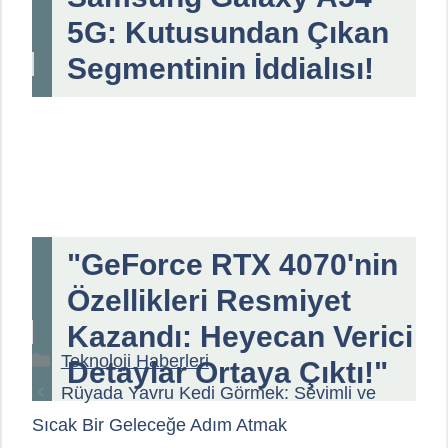
5G: Kutusundan Çıkan
Segmentinin İddialısı!
"GeForce RTX 4070'nin
Özellikleri Resmiyet
Kazandı: Heyecan Verici
Kategoriler
Teknoloji Haberleri
Detaylar Ortaya Çıktı!"
Rüyada Yavru Kedi Görmek: Sevimli ve
Sıcak Bir Geleceğe Adım Atmak