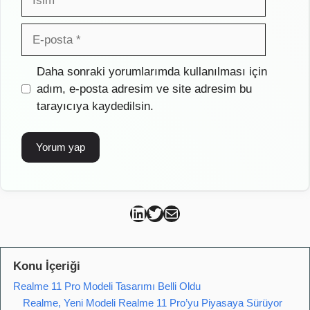
E-
posta
İnternet
Daha sonraki yorumlarımda kullanılması için
sitesi
adım, e-posta adresim ve site adresim bu
tarayıcıya kaydedilsin.
Can Kütahya Linkedin
Can Kütahya Twitter
Can Kütahya Mail
Konu İçeriği
Realme 11 Pro Modeli Tasarımı Belli Oldu
Realme, Yeni Modeli Realme 11 Pro’yu Piyasaya Sürüyor