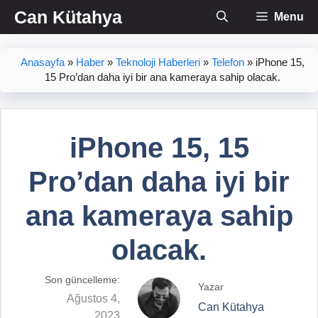
İçeriğe
Can Kütahya
Menu
atla
Anasayfa
»
Haber
»
Teknoloji Haberleri
»
Telefon
»
iPhone 15,
15 Pro’dan daha iyi bir ana kameraya sahip olacak.
iPhone 15, 15
Pro’dan daha iyi bir
ana kameraya sahip
olacak.
Son güncelleme:
Yazar
Ağustos 4,
Can Kütahya
2023