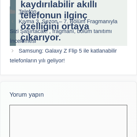
kaydırılabilir akıllı
Kategoriler
Telefon
telefonun ilginç
Kıyma 3. Sezon – 7. Bölüm Fragmanıyla
özelliğini ortaya
Sizi Şaşırtacak! , fragmanı, bölüm tanıtımı
çıkarıyor.
İncelemesi
Samsung: Galaxy Z Flip 5 ile katlanabilir
telefonların yılı geliyor!
Yorum yapın
Yorum