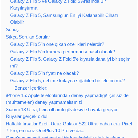
Galaxy Z Flip 5 ve Galaxy Z Fold 5 Arasında Bir
Karşılaştırma
Galaxy Z Flip 5, Samsung’un En İyi Katlanabilir Cihazı
Olabilir
Sonuç
Sıkça Sorulan Sorular
Galaxy Z Flip 5’in öne çıkan özellikleri nelerdir?
Galaxy Z Flip 5’in kamera performansı nasıl olacak?
Galaxy Z Flip 5, Galaxy Z Fold 5’e kıyasla daha iyi bir seçim
mi?
Galaxy Z Flip 5’in fiyatı ne olacak?
Galaxy Z Flip 5, cebime kolayca sığabilen bir telefon mu?
Benzer İçerikler:
iPhone 15: Apple telefonlarında \ deney yapmadığı\ için siz de
(muhtemelen) deney yapmamalısınız!
Xiaomi 13 Ultra, Leica ilhamlı gövdesiyle hayata geçiyor -
Rüyalar gerçek oldu!
Haftalık fırsatlar özeti: Ucuz Galaxy S22 Ultra, daha ucuz Pixel
7 Pro, en ucuz OnePlus 10 Pro ve da...
Oppo'nun patenti, potansiyel bir kaydırılabilir akıllı telefonun