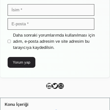
İsim
E-
posta
İnternet
Daha sonraki yorumlarımda kullanılması için
sitesi
adım, e-posta adresim ve site adresim bu
tarayıcıya kaydedilsin.
Can Kütahya Linkedin
Can Kütahya Twitter
Can Kütahya Mail
Konu İçeriği